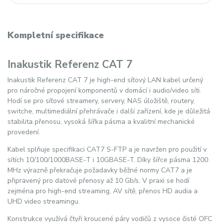
Kompletní specifikace
Inakustik Referenz CAT 7
Inakustik Referenz CAT 7 je high-end síťový LAN kabel určený
pro náročné propojení komponentů v domácí i audio/video síti.
Hodí se pro síťové streamery, servery, NAS úložiště, routery,
switche, multimediální přehrávače i další zařízení, kde je důležitá
stabilita přenosu, vysoká šířka pásma a kvalitní mechanické
provedení.
Kabel splňuje specifikaci CAT7 S-FTP a je navržen pro použití v
sítích 10/100/1000BASE-T i 10GBASE-T. Díky šířce pásma 1200
MHz výrazně překračuje požadavky běžné normy CAT7 a je
připravený pro datové přenosy až 10 Gb/s. V praxi se hodí
zejména pro high-end streaming, AV sítě, přenos HD audia a
UHD video streamingu.
Konstrukce využívá čtyři kroucené páry vodičů z vysoce čisté OFC