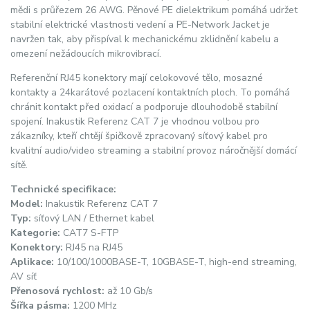
mědi s průřezem 26 AWG. Pěnové PE dielektrikum pomáhá udržet
stabilní elektrické vlastnosti vedení a PE-Network Jacket je
navržen tak, aby přispíval k mechanickému zklidnění kabelu a
omezení nežádoucích mikrovibrací.
Referenční RJ45 konektory mají celokovové tělo, mosazné
kontakty a 24karátové pozlacení kontaktních ploch. To pomáhá
chránit kontakt před oxidací a podporuje dlouhodobě stabilní
spojení. Inakustik Referenz CAT 7 je vhodnou volbou pro
zákazníky, kteří chtějí špičkově zpracovaný síťový kabel pro
kvalitní audio/video streaming a stabilní provoz náročnější domácí
sítě.
Technické specifikace:
Model:
Inakustik Referenz CAT 7
Typ:
síťový LAN / Ethernet kabel
Kategorie:
CAT7 S-FTP
Konektory:
RJ45 na RJ45
Aplikace:
10/100/1000BASE-T, 10GBASE-T, high-end streaming,
AV síť
Přenosová rychlost:
až 10 Gb/s
Šířka pásma:
1200 MHz