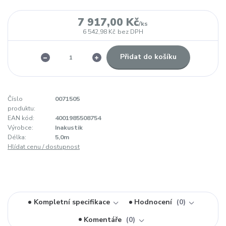
7 917,00 Kč
/
ks
6 542,98 Kč
bez DPH
Přidat do košíku
Číslo
0071505
produktu:
EAN kód:
4001985508754
Výrobce:
Inakustik
Délka:
5,0m
Hlídat cenu / dostupnost
Kompletní specifikace
Hodnocení
0
Komentáře
0