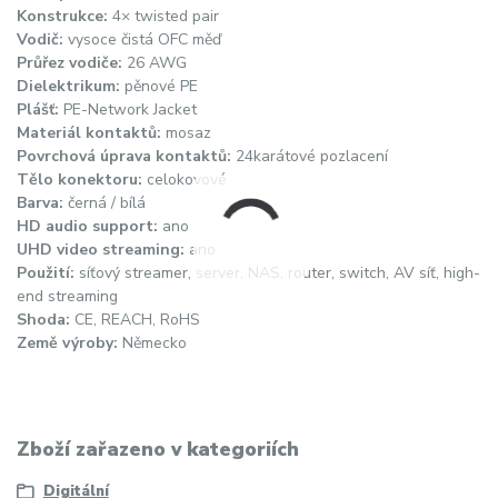
Konstrukce:
4× twisted pair
Vodič:
vysoce čistá OFC měď
Průřez vodiče:
26 AWG
Dielektrikum:
pěnové PE
Plášť:
PE-Network Jacket
Materiál kontaktů:
mosaz
Povrchová úprava kontaktů:
24karátové pozlacení
Tělo konektoru:
celokovové
Barva:
černá / bílá
HD audio support:
ano
UHD video streaming:
ano
Použití:
síťový streamer, server, NAS, router, switch, AV síť, high-
end streaming
Shoda:
CE, REACH, RoHS
Země výroby:
Německo
Zboží zařazeno v kategoriích
Digitální