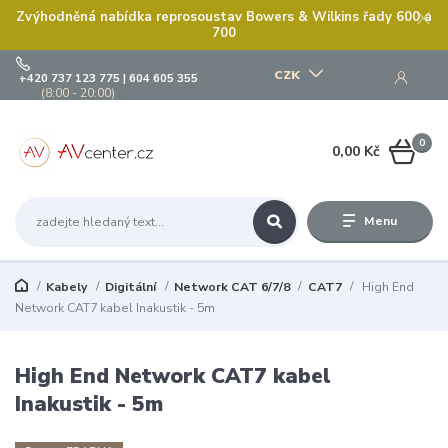
Zvýhodněná nabídka reprosoustav Bowers & Wilkins řady 600 a
700
CZK
+420 737 123 775 | 604 605 355
(8:00 - 20:00)
0
0,00 Kč
Menu
Kabely
Digitální
Network CAT 6/7/8
CAT7
High End
Network CAT7 kabel Inakustik - 5m
High End Network CAT7 kabel
Inakustik - 5m