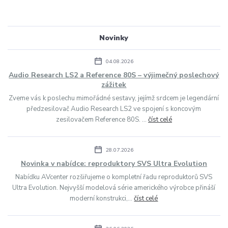
Novinky
04.08.2026
Audio Research LS2 a Reference 80S – výjimečný poslechový
zážitek
Zveme vás k poslechu mimořádné sestavy, jejímž srdcem je legendární
předzesilovač Audio Research LS2 ve spojení s koncovým
zesilovačem Reference 80S. ...
číst celé
28.07.2026
Novinka v nabídce: reproduktory SVS Ultra Evolution
Nabídku AVcenter rozšiřujeme o kompletní řadu reproduktorů SVS
Ultra Evolution. Nejvyšší modelová série amerického výrobce přináší
moderní konstrukci,...
číst celé