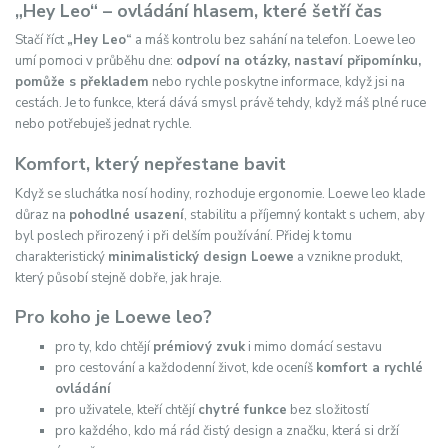
„Hey Leo“ – ovládání hlasem, které šetří čas
Stačí říct
„Hey Leo“
a máš kontrolu bez sahání na telefon. Loewe leo
umí pomoci v průběhu dne:
odpoví na otázky, nastaví připomínku,
pomůže s překladem
nebo rychle poskytne informace, když jsi na
cestách. Je to funkce, která dává smysl právě tehdy, když máš plné ruce
nebo potřebuješ jednat rychle.
Komfort, který nepřestane bavit
Když se sluchátka nosí hodiny, rozhoduje ergonomie. Loewe leo klade
důraz na
pohodlné usazení
, stabilitu a příjemný kontakt s uchem, aby
byl poslech přirozený i při delším používání. Přidej k tomu
charakteristický
minimalistický design Loewe
a vznikne produkt,
který působí stejně dobře, jak hraje.
Pro koho je Loewe leo?
pro ty, kdo chtějí
prémiový zvuk
i mimo domácí sestavu
pro cestování a každodenní život, kde oceníš
komfort a rychlé
ovládání
pro uživatele, kteří chtějí
chytré funkce
bez složitostí
pro každého, kdo má rád čistý design a značku, která si drží