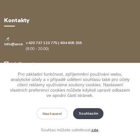
Kontakty
+420 737 123 775 | 604 605 355
(8:00 - 20:00)
info@avcenter.cz
Pro základní funkčnost, zpříjemnění používání webu,
analytické účely a v případě udělení souhlasu také pro účely
cílení reklamy využíváme soubory cookies. Nastavení
vlastních preferencí cookies můžete kdykoli upravit odkazem
ve spodní části stránek.
Upravit sběr cookies.
Souhlasím
Nastavení
Copyright ©
AVcenter.cz s.r.o.
1997-2026
Souhlas můžete odmítnout
zde
.