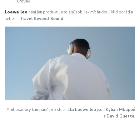
úroveň
Loewe leo
není jen produkt. Je to způsob, jak mít hudbu i klid pořád u
sebe —
Travel Beyond Sound
.
Ambasadory kampaně pro sluchátka
Loewe leo
jsou
Kylian Mbappé
a
David Guetta
.