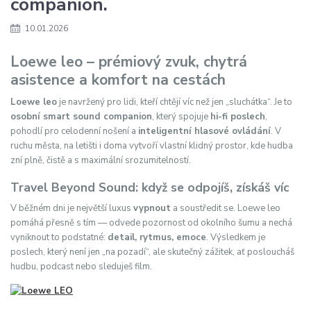
companion.
10.01.2026
Loewe leo – prémiový zvuk, chytrá
asistence a komfort na cestách
Loewe leo
je navržený pro lidi, kteří chtějí víc než jen „sluchátka“. Je to
osobní smart sound companion
, který spojuje
hi-fi poslech
,
pohodlí pro celodenní nošení a
inteligentní hlasové ovládání
. V
ruchu města, na letišti i doma vytvoří vlastní klidný prostor, kde hudba
zní plně, čistě a s maximální srozumitelností.
Travel Beyond Sound: když se odpojíš, získáš víc
V běžném dni je největší luxus
vypnout
a soustředit se. Loewe leo
pomáhá přesně s tím — odvede pozornost od okolního šumu a nechá
vyniknout to podstatné:
detail, rytmus, emoce
. Výsledkem je
poslech, který není jen „na pozadí“, ale skutečný zážitek, ať posloucháš
hudbu, podcast nebo sleduješ film.