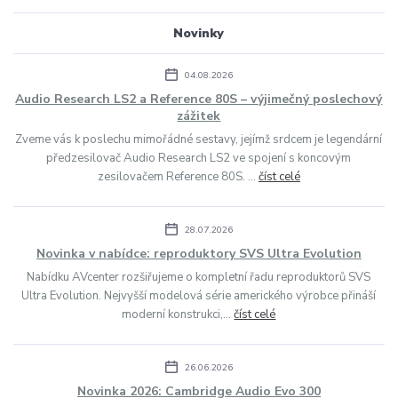
Novinky
04.08.2026
Audio Research LS2 a Reference 80S – výjimečný poslechový
zážitek
Zveme vás k poslechu mimořádné sestavy, jejímž srdcem je legendární
předzesilovač Audio Research LS2 ve spojení s koncovým
zesilovačem Reference 80S. ...
číst celé
28.07.2026
Novinka v nabídce: reproduktory SVS Ultra Evolution
Nabídku AVcenter rozšiřujeme o kompletní řadu reproduktorů SVS
Ultra Evolution. Nejvyšší modelová série amerického výrobce přináší
moderní konstrukci,...
číst celé
26.06.2026
Novinka 2026: Cambridge Audio Evo 300