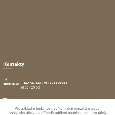
Kontakty
+420 737 123 775 | 604 605 355
(8:00 - 20:00)
info@avcenter.cz
Pro základní funkčnost, zpříjemnění používání webu,
analytické účely a v případě udělení souhlasu také pro účely