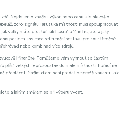
 zdá. Nejde jen o značku, výkon nebo cenu, ale hlavně o
eláž, zdroj signálu i akustika místnosti musí spolupracovat
jak velký máte prostor, jak hlasitě běžně hrajete a jaký
nní poslech, jiný chce referenční sestavu pro soustředěné
řehrávači nebo kombinaci více zdrojů.
, zvukově i finančně. Pomůžeme vám vyhnout se častým
u příliš velkých reprosoustav do malé místnosti. Poradíme
ně přeplácet. Naším cílem není prodat nejdražší variantu, ale
ujete a jakým směrem se při výběru vydat.