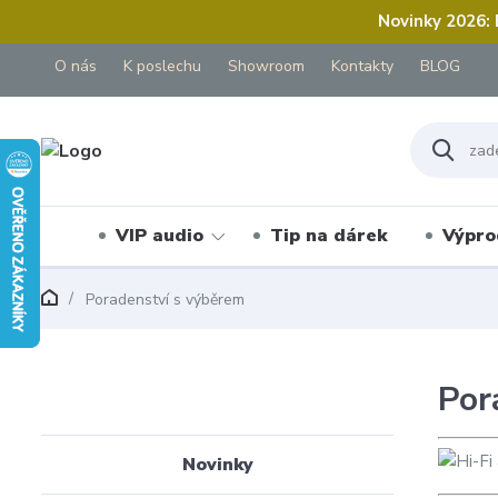
Novinky 2026:
O nás
K poslechu
Showroom
Kontakty
BLOG
VIP audio
Tip na dárek
Výpro
Poradenství s výběrem
Por
Novinky