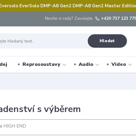
 Eversolo EverSolo DMP-A8 Gen2 DMP-A8 Gen2 Master Edition 
Nevíte si rady? Zavolejte.
+420 737 123 775
Hledat
dej
Reprosoustavy
Audio
Video
adenství s výběrem