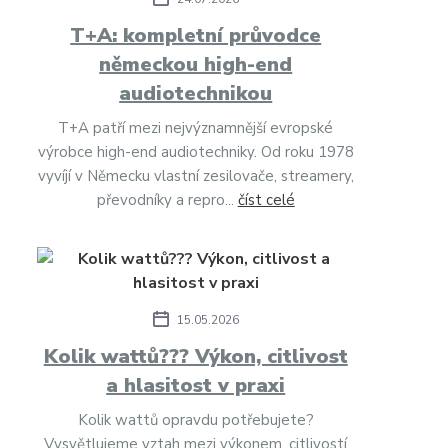
T+A: kompletní průvodce
německou high-end
audiotechnikou
T+A patří mezi nejvýznamnější evropské
výrobce high-end audiotechniky. Od roku 1978
vyvíjí v Německu vlastní zesilovače, streamery,
převodníky a repro...
číst celé
15.05.2026
Kolik wattů??? Výkon, citlivost
a hlasitost v praxi
Kolik wattů opravdu potřebujete?
Vysvětlujeme vztah mezi výkonem, citlivostí