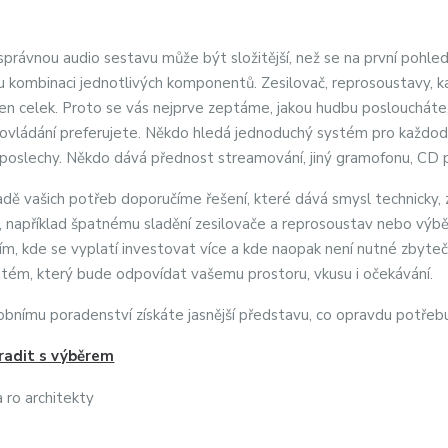
správnou audio sestavu může být složitější, než se na první pohled
 kombinaci jednotlivých komponentů. Zesilovač, reprosoustavy, kab
den celek. Proto se vás nejprve zeptáme, jakou hudbu posloucháte, 
ovládání preferujete. Někdo hledá jednoduchý systém pro každode
 poslechy. Někdo dává přednost streamování, jiný gramofonu, CD p
adě vašich potřeb doporučíme řešení, které dává smysl technicky
 například špatnému sladění zesilovače a reprosoustav nebo výběr
tím, kde se vyplatí investovat více a kde naopak není nutné zbyteč
ystém, který bude odpovídat vašemu prostoru, vkusu i očekávání.
obnímu poradenství získáte jasnější představu, co opravdu potřeb
radit s výběrem