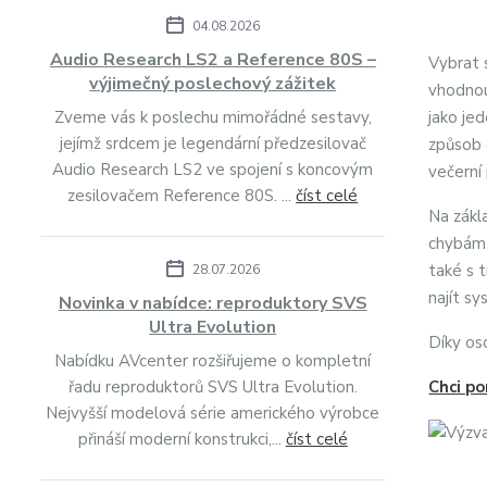
04.08.2026
Audio Research LS2 a Reference 80S –
Vybrat 
výjimečný poslechový zážitek
vhodnou
Zveme vás k poslechu mimořádné sestavy,
jako je
jejímž srdcem je legendární předzesilovač
způsob 
Audio Research LS2 ve spojení s koncovým
večerní
zesilovačem Reference 80S. ...
číst celé
Na zákl
chybám,
také s 
28.07.2026
najít s
Novinka v nabídce: reproduktory SVS
Ultra Evolution
Díky os
Nabídku AVcenter rozšiřujeme o kompletní
řadu reproduktorů SVS Ultra Evolution.
Chci po
Nejvyšší modelová série amerického výrobce
přináší moderní konstrukci,...
číst celé