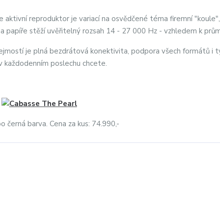
le aktivní reproduktor je variací na osvědčené téma firemní "koule"
 na papíře stěží uvěřitelný rozsah 14 - 27 000 Hz - vzhledem k prům
jmostí je plná bezdrátová konektivita, podpora všech formátů i ty
 v každodenním poslechu chcete.
bo černá barva. Cena za kus: 74.990,-