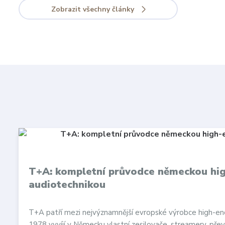
Zobrazit všechny články
T+A: kompletní průvodce německou hi
audiotechnikou
T+A patří mezi nejvýznamnější evropské výrobce high-en
1978 vyvíjí v Německu vlastní zesilovače, streamery, přev