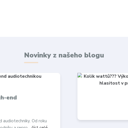
Novinky z našeho blogu
gh-end
d audiotechniky. Od roku
odníky a repro...
číst celé