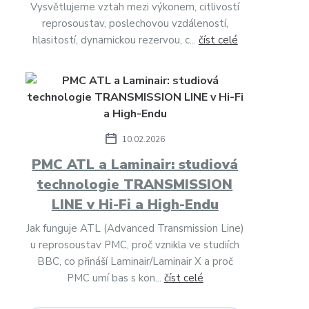
Vysvětlujeme vztah mezi výkonem, citlivostí
reprosoustav, poslechovou vzdáleností,
hlasitostí, dynamickou rezervou, c...
číst celé
10.02.2026
PMC ATL a Laminair: studiová
technologie TRANSMISSION
LINE v Hi-Fi a High-Endu
Jak funguje ATL (Advanced Transmission Line)
u reprosoustav PMC, proč vznikla ve studiích
BBC, co přináší Laminair/Laminair X a proč
PMC umí bas s kon...
číst celé