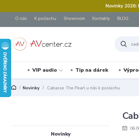
Novinky 2026:
O nás
K poslechu
Showroom
Kontakty
BLOG
VIP audio
Tip na dárek
Výpro
Novinky
Cabasse The Pearl u nás k poslechu
Cab
06.0
Novinky