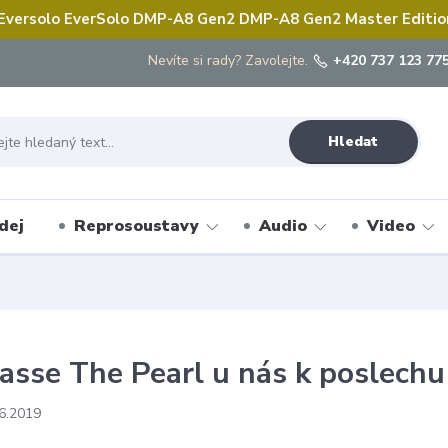
 Eversolo EverSolo DMP-A8 Gen2 DMP-A8 Gen2 Master Edition 
Nevíte si rady? Zavolejte.
+420 737 123 775
Hledat
dej
Reprosoustavy
Audio
Video
asse The Pearl u nás k poslechu
6.2019