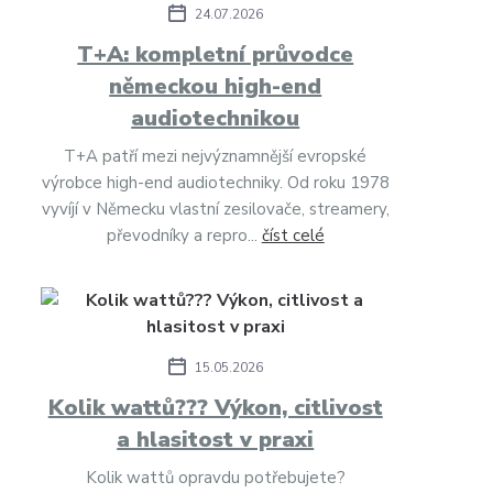
24.07.2026
T+A: kompletní průvodce
německou high-end
audiotechnikou
T+A patří mezi nejvýznamnější evropské
výrobce high-end audiotechniky. Od roku 1978
vyvíjí v Německu vlastní zesilovače, streamery,
převodníky a repro...
číst celé
15.05.2026
Kolik wattů??? Výkon, citlivost
a hlasitost v praxi
Kolik wattů opravdu potřebujete?