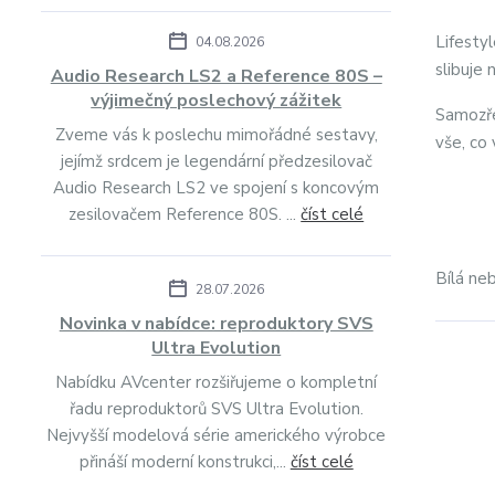
Lifesty
04.08.2026
slibuje
Audio Research LS2 a Reference 80S –
výjimečný poslechový zážitek
Samozře
Zveme vás k poslechu mimořádné sestavy,
vše, co
jejímž srdcem je legendární předzesilovač
Audio Research LS2 ve spojení s koncovým
zesilovačem Reference 80S. ...
číst celé
Bílá ne
28.07.2026
Novinka v nabídce: reproduktory SVS
Ultra Evolution
Nabídku AVcenter rozšiřujeme o kompletní
řadu reproduktorů SVS Ultra Evolution.
Nejvyšší modelová série amerického výrobce
přináší moderní konstrukci,...
číst celé