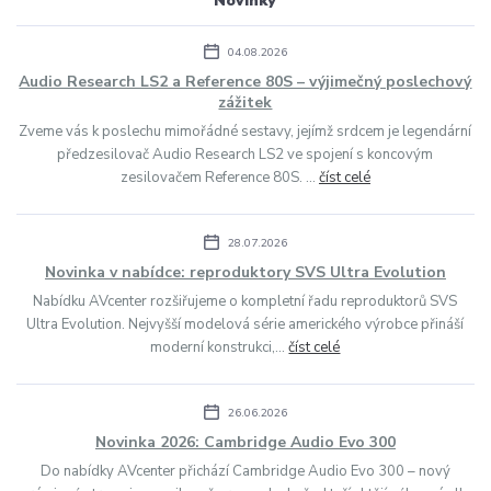
Novinky
04.08.2026
Audio Research LS2 a Reference 80S – výjimečný poslechový
zážitek
Zveme vás k poslechu mimořádné sestavy, jejímž srdcem je legendární
předzesilovač Audio Research LS2 ve spojení s koncovým
zesilovačem Reference 80S. ...
číst celé
28.07.2026
Novinka v nabídce: reproduktory SVS Ultra Evolution
Nabídku AVcenter rozšiřujeme o kompletní řadu reproduktorů SVS
Ultra Evolution. Nejvyšší modelová série amerického výrobce přináší
moderní konstrukci,...
číst celé
26.06.2026
Novinka 2026: Cambridge Audio Evo 300
Do nabídky AVcenter přichází Cambridge Audio Evo 300 – nový