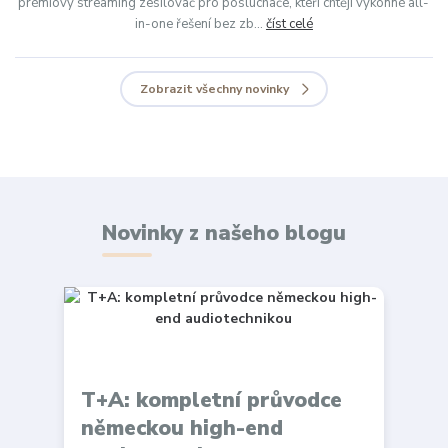
prémiový streaming zesilovač pro posluchače, kteří chtějí výkonné all-
in-one řešení bez zb...
číst celé
Zobrazit všechny novinky
Novinky z našeho blogu
T+A: kompletní průvodce
německou high-end