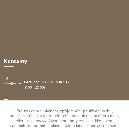
Kontakty
+420 737 123 775 | 604 605 355
(8:00 - 20:00)
info@avcenter.cz
Pro základní funkčnost, zpříjemnění používání webu,
analytické účely a v případě udělení souhlasu také pro účely
cílení reklamy využíváme soubory cookies. Nastavení
vlastních preferencí cookies můžete kdykoli upravit odkazem