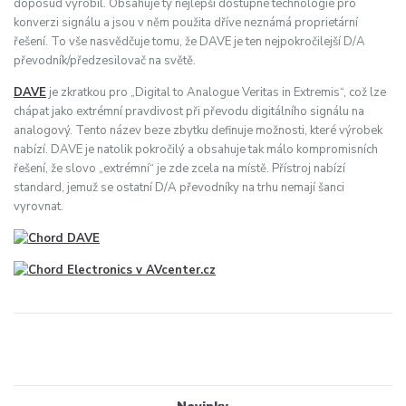
doposud vyrobil. Obsahuje ty nejlepší dostupné technologie pro
konverzi signálu a jsou v něm použita dříve neznámá proprietární
řešení. To vše nasvědčuje tomu, že DAVE je ten nejpokročilejší D/A
převodník/předzesilovač na světě.
DAVE
je zkratkou pro „Digital to Analogue Veritas in Extremis“, což lze
chápat jako extrémní pravdivost při převodu digitálního signálu na
analogový. Tento název beze zbytku definuje možnosti, které výrobek
nabízí. DAVE je natolik pokročilý a obsahuje tak málo kompromisních
řešení, že slovo „extrémní“ je zde zcela na místě. Přístroj nabízí
standard, jemuž se ostatní D/A převodníky na trhu nemají šanci
vyrovnat.