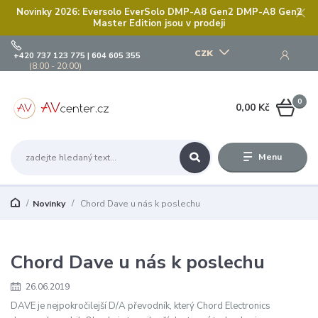
Novinky 2026: Eversolo EverSolo DMP-A8 Gen2 DMP-A8 Gen2
Master Edition jsou v prodeji
CZK
+420 737 123 775 | 604 605 355
(8:00 - 20:00)
0
0,00 Kč
Menu
Novinky
Chord Dave u nás k poslechu
Chord Dave u nás k poslechu
26.06.2019
DAVE je nejpokročilejší D/A převodník, který Chord Electronics