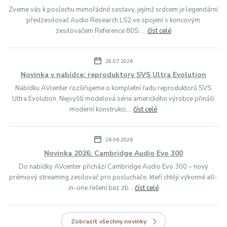
Zveme vás k poslechu mimořádné sestavy, jejímž srdcem je legendární
předzesilovač Audio Research LS2 ve spojení s koncovým
zesilovačem Reference 80S. ...
číst celé
28.07.2026
Novinka v nabídce: reproduktory SVS Ultra Evolution
Nabídku AVcenter rozšiřujeme o kompletní řadu reproduktorů SVS
Ultra Evolution. Nejvyšší modelová série amerického výrobce přináší
moderní konstrukci,...
číst celé
26.06.2026
Novinka 2026: Cambridge Audio Evo 300
Do nabídky AVcenter přichází Cambridge Audio Evo 300 – nový
prémiový streaming zesilovač pro posluchače, kteří chtějí výkonné all-
in-one řešení bez zb...
číst celé
Zobrazit všechny novinky