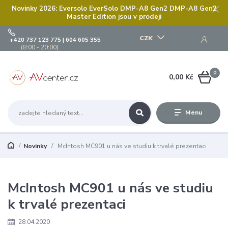
Novinky 2026: Eversolo EverSolo DMP-A8 Gen2 DMP-A8 Gen2
Master Edition jsou v prodeji
CZK
+420 737 123 775 | 604 605 355
(8:00 - 20:00)
0
0,00 Kč
Menu
Novinky
McIntosh MC901 u nás ve studiu k trvalé prezentaci
McIntosh MC901 u nás ve studiu
k trvalé prezentaci
28.04.2020