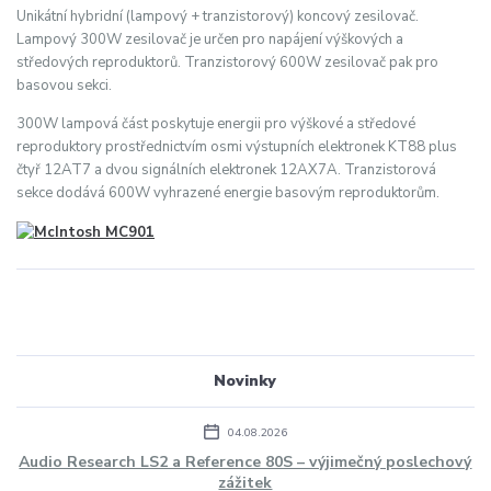
Unikátní hybridní (lampový + tranzistorový) koncový zesilovač.
Lampový 300W zesilovač je určen pro napájení výškových a
středových reproduktorů. Tranzistorový 600W zesilovač pak pro
basovou sekci.
300W lampová část poskytuje energii pro výškové a středové
reproduktory prostřednictvím osmi výstupních elektronek KT88 plus
čtyř 12AT7 a dvou signálních elektronek 12AX7A. Tranzistorová
sekce dodává 600W vyhrazené energie basovým reproduktorům.
Novinky
04.08.2026
Audio Research LS2 a Reference 80S – výjimečný poslechový
zážitek