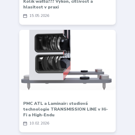
Kolik wattů??? Výkon, citlivost a
hlasitost v praxi
15
05
2026
PMC ATL a Laminair: studiová
technologie TRANSMISSION LINE v Hi-
Fi a High-Endu
10
02
2026