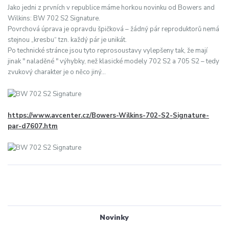
Jako jedni z prvních v republice máme horkou novinku od Bowers and
Wilkins: BW 702 S2 Signature.
Povrchová úprava je opravdu špičková – žádný pár reproduktorů nemá
stejnou „kresbu“ tzn. každý pár je unikát.
Po technické stránce jsou tyto reprosoustavy vylepšeny tak, že mají
jinak " naladěné " výhybky, než klasické modely 702 S2 a 705 S2 – tedy
zvukový charakter je o něco jiný...
https://www.avcenter.cz/Bowers-Wilkins-702-S2-Signature-
par-d7607.htm
Novinky