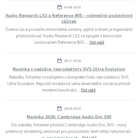
04.08.2026
Audio Research LS2 a Reference 80S – výjimečný poslechový
zážitek
Zveme vás k poslechu mimořádné sestavy, jejímž srdcem je legendární
předzesilovač Audio Research LS2 ve spojení s koncovým
zesilovačem Reference 80S. ...
číst celé
28.07.2026
Novinka v nabídce: reproduktory SVS Ultra Evolution
Nabídku AVcenter rozšiřujeme o kompletní řadu reproduktorů SVS
Ultra Evolution. Nejvyšší modelová série amerického výrobce přináší
moderní konstrukci,...
číst celé
26.06.2026
Novinka 2026: Cambridge Audio Evo 300
Do nabídky AVcenter přichází Cambridge Audio Evo 300 – nový
prémiový streaming zesilovač pro posluchače, kteří chtějí výkonné all-