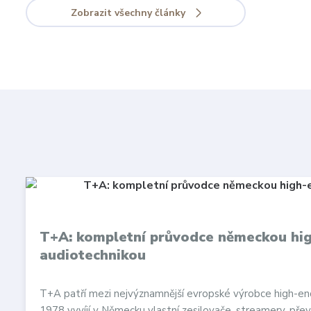
Zobrazit všechny články
T+A: kompletní průvodce německou hi
audiotechnikou
T+A patří mezi nejvýznamnější evropské výrobce high-en
1978 vyvíjí v Německu vlastní zesilovače, streamery, přev