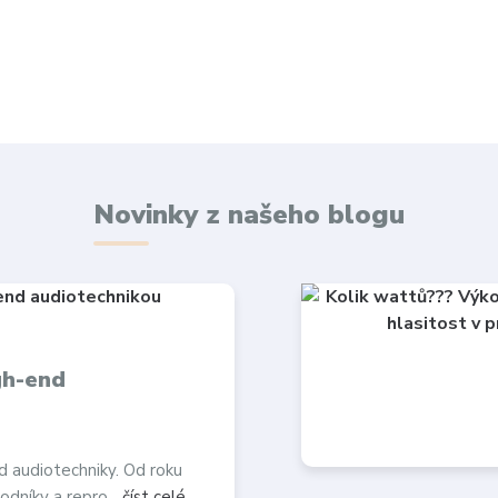
Novinky z našeho blogu
gh-end
d audiotechniky. Od roku
odníky a repro...
číst celé