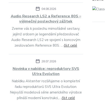
04.08.2026
Audio Research LS2 a Reference 80S –
výjimečný poslechový zážitek
Zveme vás k poslechu mimořádné sestavy,
jejímž srdcem je legendární předzesilovač
Audio Research LS2 ve spojení s koncovým
zesilovačem Reference 80S. ...
číst celé
28.07.2026
Novinka v nabídce: reproduktory SVS
Ultra Evolution
Nabídku AVcenter rozšiřujeme o kompletní
řadu reproduktorů SVS Ultra Evolution.
Nejvyšší modelová série amerického výrobce
přináší moderní konstrukci,...
číst celé