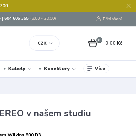
 700
 | 604 605 355
(8:00 - 20:00)
Přihlášení
0
0,00 Kč
CZK
Více
Kabely
Konektory
TEREO v našem studiu
rs Wilkins 800 D3