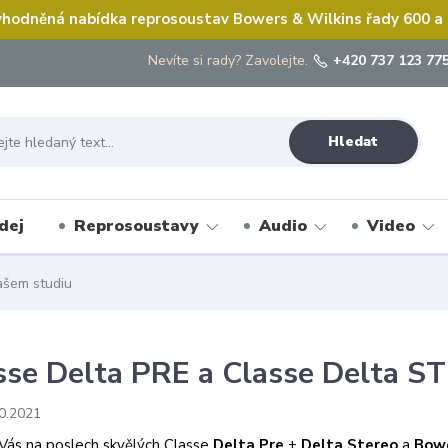
hodněná nabídka reprosoustav Bowers & Wilkins řady 600 a
Nevíte si rady? Zavolejte.
+420 737 123 775
Hledat
dej
Reprosoustavy
Audio
Video
ašem studiu
sse Delta PRE a Classe Delta S
0.2021
ás na poslech skvělých Classe
Delta Pre
+
Delta Stereo
a
Bowe