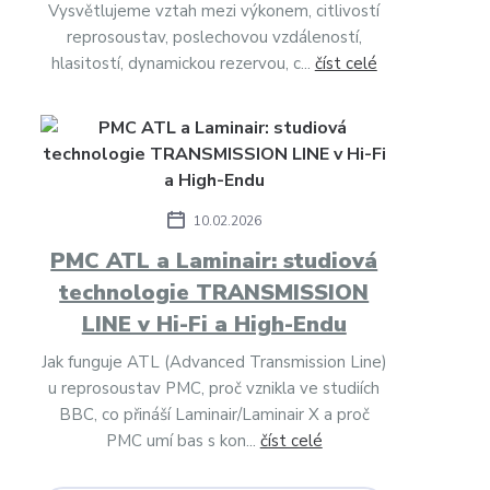
Vysvětlujeme vztah mezi výkonem, citlivostí
reprosoustav, poslechovou vzdáleností,
hlasitostí, dynamickou rezervou, c...
číst celé
10.02.2026
PMC ATL a Laminair: studiová
technologie TRANSMISSION
LINE v Hi-Fi a High-Endu
Jak funguje ATL (Advanced Transmission Line)
u reprosoustav PMC, proč vznikla ve studiích
BBC, co přináší Laminair/Laminair X a proč
PMC umí bas s kon...
číst celé