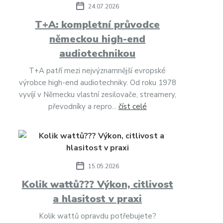
24.07.2026
T+A: kompletní průvodce
německou high-end
audiotechnikou
T+A patří mezi nejvýznamnější evropské
výrobce high-end audiotechniky. Od roku 1978
vyvíjí v Německu vlastní zesilovače, streamery,
převodníky a repro...
číst celé
15.05.2026
Kolik wattů??? Výkon, citlivost
a hlasitost v praxi
Kolik wattů opravdu potřebujete?