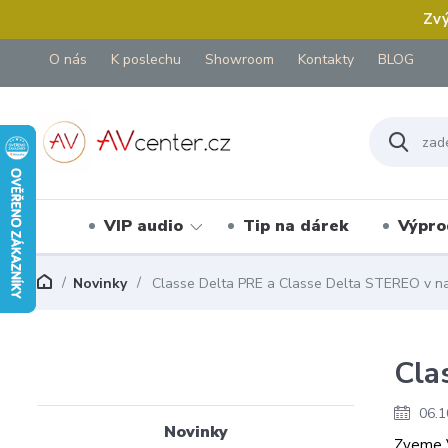
Zvý
O nás
K poslechu
Showroom
Kontakty
BLOG
VIP audio
Tip na dárek
Výpro
Novinky
Classe Delta PRE a Classe Delta STEREO v n
Cla
06.1
Novinky
Zveme V