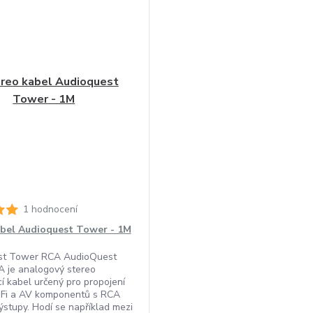
1 hodnocení
bel Audioquest Tower - 1M
st Tower RCA AudioQuest
 je analogový stereo
í kabel určený pro propojení
iFi a AV komponentů s RCA
ýstupy. Hodí se například mezi