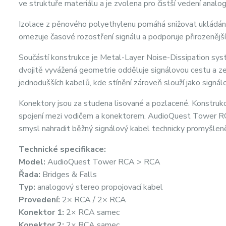
ve struktuře materiálu a je zvolena pro čistší vedení analo
Izolace z pěnového polyethylenu pomáhá snižovat ukládání e
omezuje časové rozostření signálu a podporuje přirozenějš
Součástí konstrukce je Metal-Layer Noise-Dissipation sys
dvojitě vyvážená geometrie odděluje signálovou cestu a zemn
jednodušších kabelů, kde stínění zároveň slouží jako signá
Konektory jsou za studena lisované a pozlacené. Konstruk
spojení mezi vodičem a konektorem. AudioQuest Tower RCA
smysl nahradit běžný signálový kabel technicky promyšlen
Technické specifikace:
Model:
AudioQuest Tower RCA > RCA
Řada:
Bridges & Falls
Typ:
analogový stereo propojovací kabel
Provedení:
2× RCA / 2× RCA
Konektor 1:
2× RCA samec
Konektor 2:
2× RCA samec