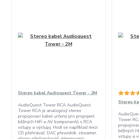
Stereo kabel Audioquest Tower - 2M
Stereo ka
AudioQuest Tower RCA AudioQuest
Tower RCA je analogový stereo
AudioQue
propojovací kabel určený pro propojení
Tower RCA
běžných HiFi a AV komponentů s RCA
propojovac
vstupy a výstupy. Hodí se například mezi
běžných H
CD přehrávač, DAC převodník, streamer,
vstupy a v
phono předzesilovač, integrovaný