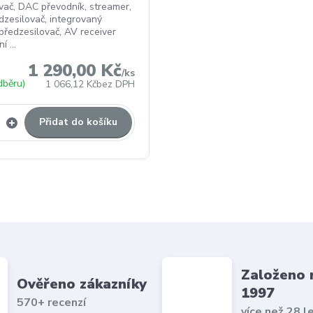
ač, DAC převodník, streamer,
zesilovač, integrovaný
 předzesilovač, AV receiver
 ...
1 290,00 Kč
/
ks
dběru)
1 066,12 Kč
bez DPH
Přidat do košíku
Založeno 
Ověřeno zákazníky
1997
570+ recenzí
více než 28 l