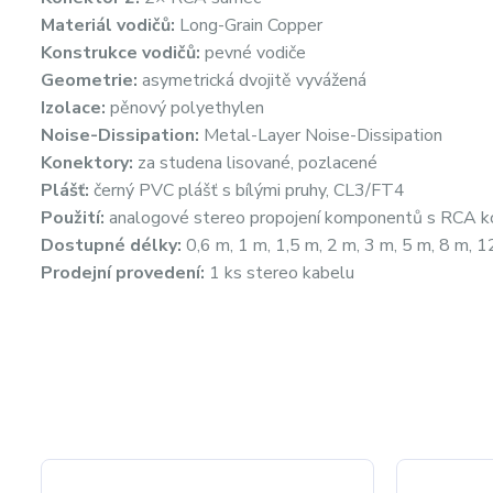
Materiál vodičů:
Long-Grain Copper
Konstrukce vodičů:
pevné vodiče
Geometrie:
asymetrická dvojitě vyvážená
Izolace:
pěnový polyethylen
Noise-Dissipation:
Metal-Layer Noise-Dissipation
Konektory:
za studena lisované, pozlacené
Plášť:
černý PVC plášť s bílými pruhy, CL3/FT4
Použití:
analogové stereo propojení komponentů s RCA k
Dostupné délky:
0,6 m, 1 m, 1,5 m, 2 m, 3 m, 5 m, 8 m, 
Prodejní provedení:
1 ks stereo kabelu