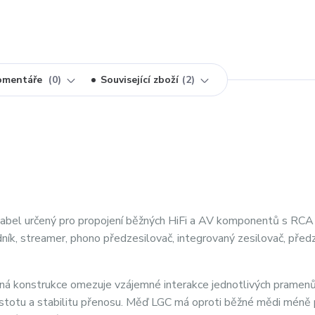
omentáře
0
Související zboží
2
abel určený pro propojení běžných HiFi a AV komponentů s RCA
ík, streamer, phono předzesilovač, integrovaný zesilovač, předz
ná konstrukce omezuje vzájemné interakce jednotlivých pramenů
istotu a stabilitu přenosu. Měď LGC má oproti běžné mědi méně