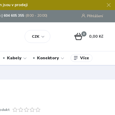
jsou v prodeji
 | 604 605 355
(8:00 - 20:00)
Přihlášení
0
0,00 Kč
CZK
Více
Kabely
Konektory
odukt