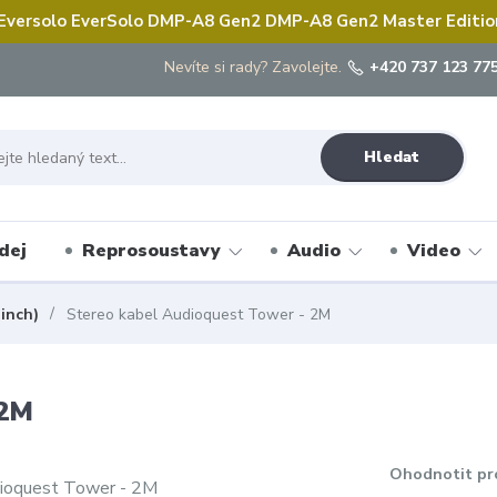
 Eversolo EverSolo DMP-A8 Gen2 DMP-A8 Gen2 Master Edition 
Nevíte si rady? Zavolejte.
+420 737 123 775
Hledat
dej
Reprosoustavy
Audio
Video
inch)
Stereo kabel Audioquest Tower - 2M
 2M
Ohodnotit pr