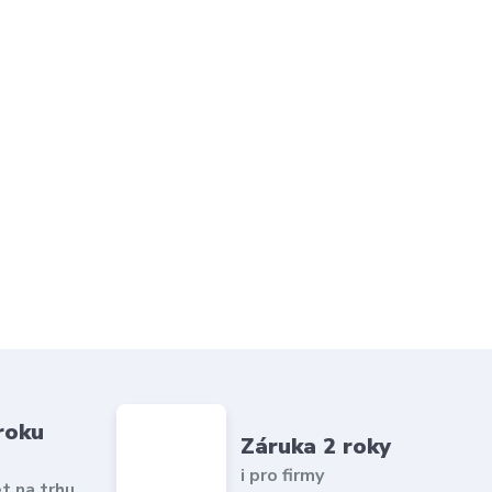
roku
Záruka 2 roky
i pro firmy
et na trhu