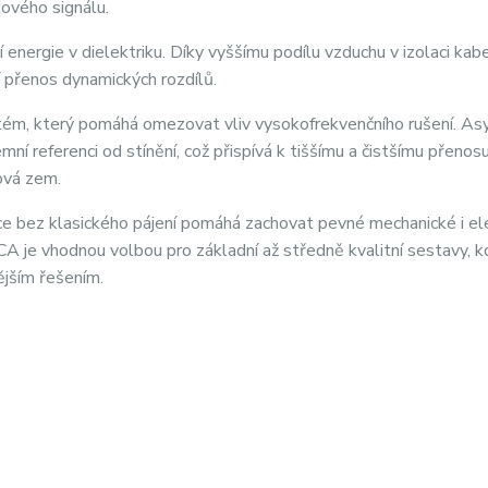
gového signálu.
nergie v dielektriku. Díky vyššímu podílu vzduchu v izolaci kab
í přenos dynamických rozdílů.
tém, který pomáhá omezovat vliv vysokofrekvenčního rušení. As
í referenci od stínění, což přispívá k tiššímu a čistšímu přenos
lová zem.
ce bez klasického pájení pomáhá zachovat pevné mechanické i el
 je vhodnou volbou pro základní až středně kvalitní sestavy, 
ějším řešením.