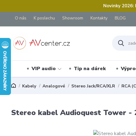
Novinky 2026:
O nás
K poslechu
Showroom
Kontakty
BLOG
VIP audio
Tip na dárek
Výpro
Kabely
Analogové
Stereo Jack/RCA/XLR
RCA (C
Stereo kabel Audioquest Tower -