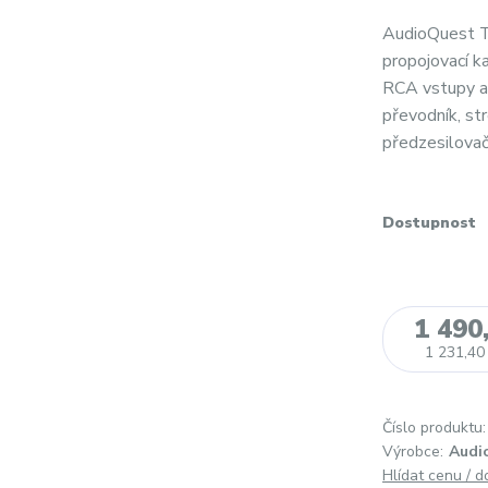
AudioQuest T
propojovací k
RCA vstupy a 
převodník, st
předzesilovač,
Dostupnost
1 490
1 231,40
Číslo produktu:
Výrobce:
Audi
Hlídat cenu / 