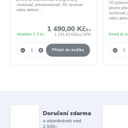
CD přehráv
zesilovač, předzesilovač, AV receiver
phono před
nebo aktivní ...
zesilovač,
nebo aktivní
1 490,00 Kč
/
ks
skladem 2-3 ks
ihned (k o
1 231,40 Kč
bez DPH
Přidat do košíku
Doručení zdarma
u objednávek nad
2.500,-