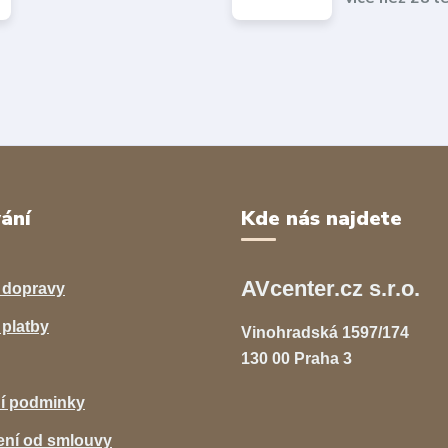
ání
Kde nás najdete
AVcenter.cz s.r.o.
 dopravy
platby
Vinohradská 1597/174
130 00 Praha 3
í podminky
ní od smlouvy