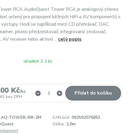
ower RCA AudioQuest Tower RCA je analogový stereo
abel určený pro propojení běžných HiFi a AV komponentů s
výstupy. Hodí se například mezi CD přehrávač, DAC
reamer, phono předzesilovač, integrovaný zesilovač,
 AV receiver nebo aktivní ...
celý popis
skladem 2-3 ks
,00 Kč
/
ks
Přidat do košíku
 Kč
bez DPH
AQ-TOWER-RR-2M
EAN kód:
092592076853
oQuest
Délka:
2,0m
dostupnost