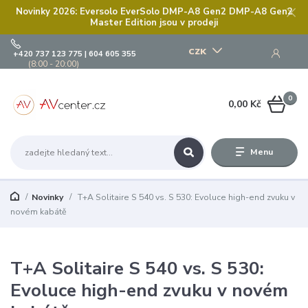
Novinky 2026: Eversolo EverSolo DMP-A8 Gen2 DMP-A8 Gen2
Master Edition jsou v prodeji
CZK
+420 737 123 775 | 604 605 355
(8:00 - 20:00)
0
0,00 Kč
Menu
Novinky
T+A Solitaire S 540 vs. S 530: Evoluce high-end zvuku v
novém kabátě
T+A Solitaire S 540 vs. S 530:
Evoluce high-end zvuku v novém