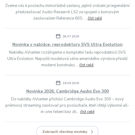
Zveme vás k poslechu mimořádné sestavy, jejímž srdcem je legendární
předzesilovač Audio Research LS2 ve spojení s koncovým
zesilovačem Reference 80S. ...
číst celé
28.07.2026
Novinka v nabídce: reproduktory SVS Ultra Evolution
Nabídku AVcenter rozšiřujeme o kompletní řadu reproduktorů SVS
Ultra Evolution. Nejvyšší modelová série amerického výrobce přináší
moderní konstrukci,...
číst celé
26.06.2026
Novinka 2026: Cambridge Audio Evo 300
Do nabídky AVcenter přichází Cambridge Audio Evo 300 – nový
prémiový streaming zesilovač pro posluchače, kteří chtějí výkonné all-
in-one řešení bez zb...
číst celé
Zobrazit všechny novinky