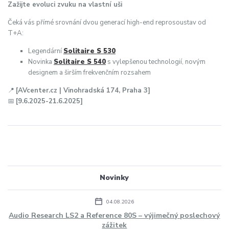
Zažijte evoluci zvuku na vlastní uši
Čeká vás přímé srovnání dvou generací high-end reprosoustav od
T+A:
Legendární
Solitaire S 530
Novinka
Solitaire S 540
s vylepšenou technologií, novým
designem a širším frekvenčním rozsahem
📍
[AVcenter.cz | Vinohradská 174, Praha 3]
📅
[9.6.2025-21.6.2025]
Novinky
04.08.2026
Audio Research LS2 a Reference 80S – výjimečný poslechový
zážitek