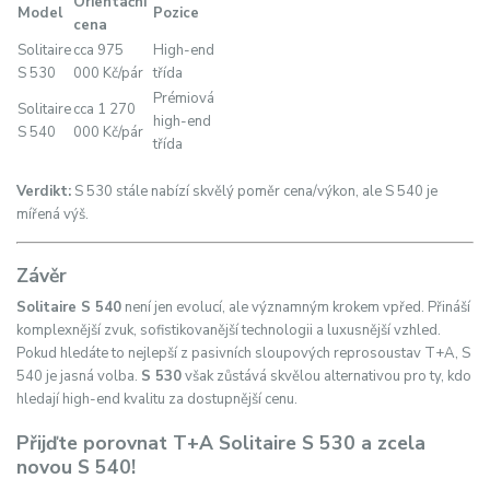
Orientační
Model
Pozice
cena
Solitaire
cca 975
High-end
S 530
000 Kč/pár
třída
Prémiová
Solitaire
cca 1 270
high-end
S 540
000 Kč/pár
třída
Verdikt:
S 530 stále nabízí skvělý poměr cena/výkon, ale S 540 je
mířená výš.
Závěr
Solitaire S 540
není jen evolucí, ale významným krokem vpřed. Přináší
komplexnější zvuk, sofistikovanější technologii a luxusnější vzhled.
Pokud hledáte to nejlepší z pasivních sloupových reprosoustav T+A, S
540 je jasná volba.
S 530
však zůstává skvělou alternativou pro ty, kdo
hledají high-end kvalitu za dostupnější cenu.
Přijďte porovnat T+A Solitaire S 530 a zcela
novou S 540!