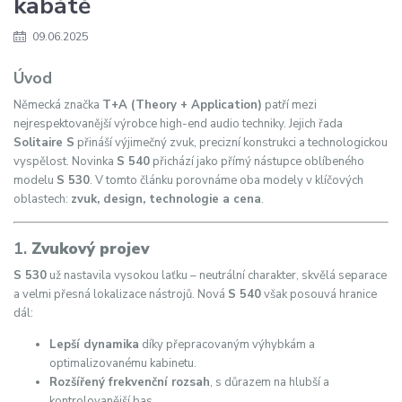
kabátě
09.06.2025
Úvod
Německá značka
T+A (Theory + Application)
patří mezi
nejrespektovanější výrobce high-end audio techniky. Jejich řada
Solitaire S
přináší výjimečný zvuk, precizní konstrukci a technologickou
vyspělost. Novinka
S 540
přichází jako přímý nástupce oblíbeného
modelu
S 530
. V tomto článku porovnáme oba modely v klíčových
oblastech:
zvuk, design, technologie a cena
.
1.
Zvukový projev
S 530
už nastavila vysokou laťku – neutrální charakter, skvělá separace
a velmi přesná lokalizace nástrojů. Nová
S 540
však posouvá hranice
dál:
Lepší dynamika
díky přepracovaným výhybkám a
optimalizovanému kabinetu.
Rozšířený frekvenční rozsah
, s důrazem na hlubší a
kontrolovanější bas.