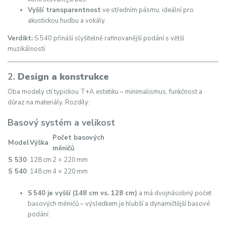
Vyšší transparentnost
ve středním pásmu, ideální pro
akustickou hudbu a vokály.
Verdikt:
S 540 přináší slyšitelně rafinovanější podání s větší
muzikálností.
2.
Design a konstrukce
Oba modely ctí typickou T+A estetiku – minimalismus, funkčnost a
důraz na materiály. Rozdíly:
Basový systém a velikost
Počet basových
Model
Výška
měničů
S 530
128 cm
2 × 220 mm
S 540
148 cm
4 × 220 mm
S 540 je vyšší (148 cm vs. 128 cm)
a má dvojnásobný počet
basových měničů – výsledkem je hlubší a dynamičtější basové
podání.