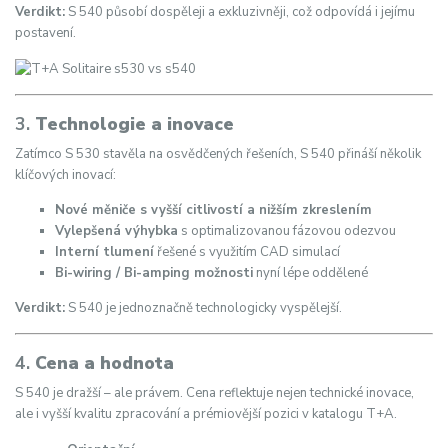
Verdikt:
S 540 působí dospěleji a exkluzivněji, což odpovídá i jejímu
postavení.
3.
Technologie a inovace
Zatímco S 530 stavěla na osvědčených řešeních, S 540 přináší několik
klíčových inovací:
Nové měniče s vyšší citlivostí a nižším zkreslením
Vylepšená výhybka
s optimalizovanou fázovou odezvou
Interní tlumení
řešené s využitím CAD simulací
Bi-wiring / Bi-amping možnosti
nyní lépe oddělené
Verdikt:
S 540 je jednoznačně technologicky vyspělejší.
4.
Cena a hodnota
S 540 je dražší – ale právem. Cena reflektuje nejen technické inovace,
ale i vyšší kvalitu zpracování a prémiovější pozici v katalogu T+A.