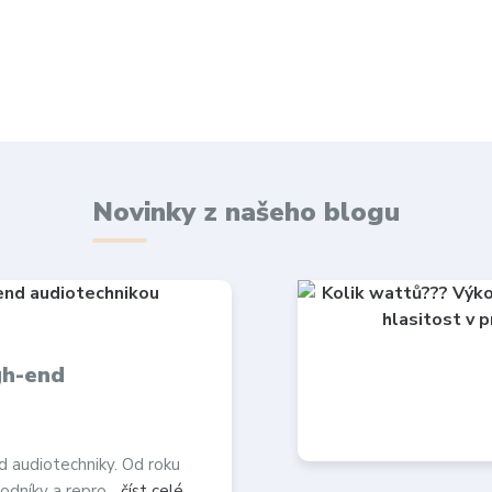
Novinky z našeho blogu
gh-end
d audiotechniky. Od roku
odníky a repro...
číst celé