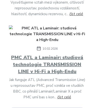
Vysvětlujeme vztah mezi výkonem, citlivostí
reprosoustav, poslechovou vzdáleností,
hlasitostí, dynamickou rezervou, c...
číst celé
10.02.2026
PMC ATL a Laminair: studiová
technologie TRANSMISSION
LINE v Hi-Fi a High-Endu
Jak funguje ATL (Advanced Transmission Line)
u reprosoustav PMC, proč vznikla ve studiích
BBC, co přináší Laminair/Laminair X a proč
PMC umí bas s kon...
číst celé