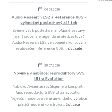
04.08.2026
Audio Research LS2 a Reference 80S –
výjimečný poslechový zážitek
Zveme vás k poslechu mimořádné sestavy,
jejímž srdcem je legendární předzesilovač
Audio Research LS2 ve spojení s koncovým
zesilovačem Reference 80S. ...
číst celé
28.07.2026
Novinka v nabídce: reproduktory SVS
Ultra Evolution
Nabídku AVcenter rozšiřujeme o kompletní
řadu reproduktorů SVS Ultra Evolution.
Nejvyšší modelová série amerického výrobce
přináší moderní konstrukci,...
číst celé