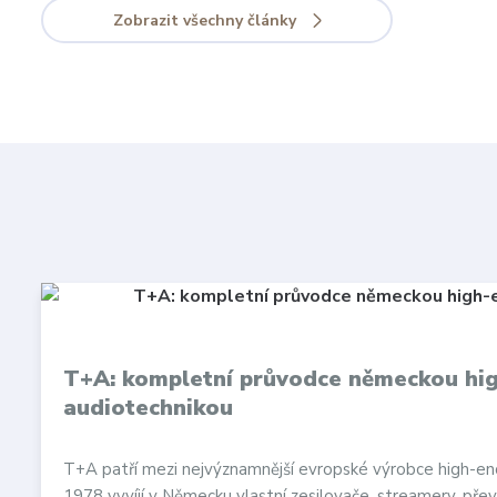
Zobrazit všechny články
T+A: kompletní průvodce německou hi
audiotechnikou
T+A patří mezi nejvýznamnější evropské výrobce high-en
1978 vyvíjí v Německu vlastní zesilovače, streamery, přev