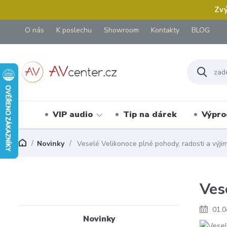
Zvý
O nás
K poslechu
Showroom
Kontakty
BLOG
VIP audio
Tip na dárek
Výpro
Novinky
Veselé Velikonoce plné pohody, radosti a výji
Ves
01.0
Novinky