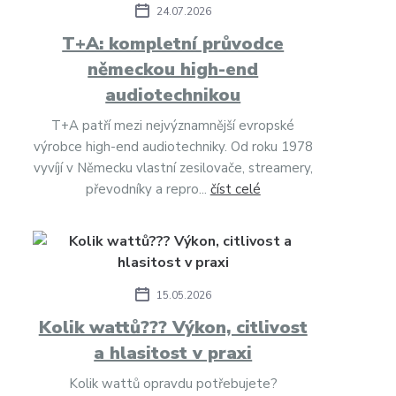
24.07.2026
T+A: kompletní průvodce
německou high-end
audiotechnikou
T+A patří mezi nejvýznamnější evropské
výrobce high-end audiotechniky. Od roku 1978
vyvíjí v Německu vlastní zesilovače, streamery,
převodníky a repro...
číst celé
15.05.2026
Kolik wattů??? Výkon, citlivost
a hlasitost v praxi
Kolik wattů opravdu potřebujete?