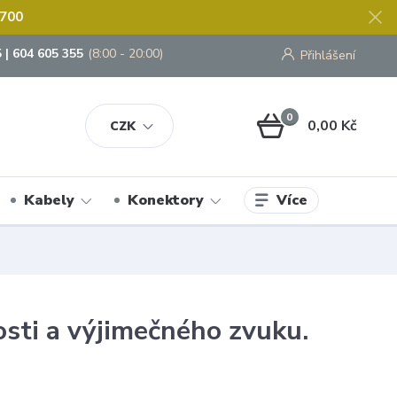
 700
 | 604 605 355
(8:00 - 20:00)
Přihlášení
0
0,00 Kč
CZK
Více
Kabely
Konektory
osti a výjimečného zvuku.