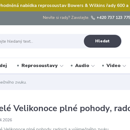
hodněná nabídka reprosoustav Bowers & Wilkins řady 600 a
Nevíte si rady? Zavolejte.
+420 737 123 775
Hledat
dej
Reprosoustavy
Audio
Video
mečného zvuku.
elé Velikonoce plné pohody, rad
4.2026