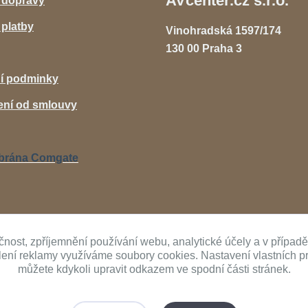
AVcenter.cz s.r.o.
 dopravy
platby
Vinohradská 1597/174
130 00 Praha 3
í podminky
ní od smlouvy
čnost, zpříjemnění používání webu, analytické účely a v případ
ílení reklamy využíváme soubory cookies. Nastavení vlastních p
můžete kdykoli upravit odkazem ve spodní části stránek.
Upravit sběr cookies.