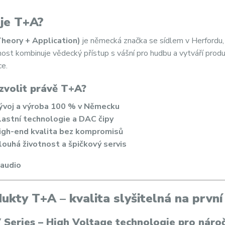
je T+A?
heory + Application)
je německá značka se sídlem v Herfordu, k
ost kombinuje vědecký přístup s vášní pro hudbu a vytváří produkt
ce.
zvolit právě T+A?
ývoj a výroba 100 % v Německu
lastní technologie a DAC čipy
igh-end kvalita bez kompromisů
louhá životnost a špičkový servis
ukty T+A – kvalita slyšitelná na první
 Series – High Voltage technologie pro náro