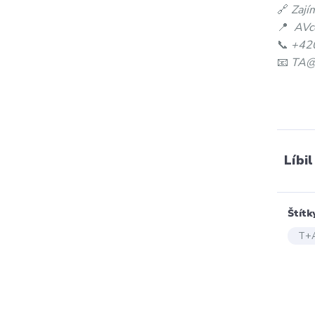
🔗
Zají
📍
AVc
📞
+42
📧
TA@a
Líbil
Štítk
T+A