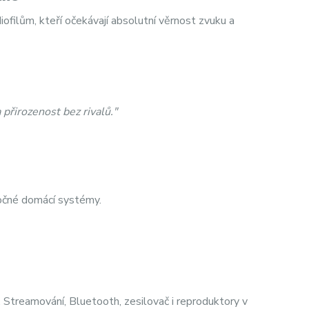
ofilům, kteří očekávají absolutní věrnost zvuku a
přirozenost bez rivalů."
áročné domácí systémy.
. Streamování, Bluetooth, zesilovač i reproduktory v