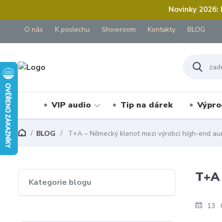
Novinky 2026:
O nás
K poslechu
Showroom
Kontakty
BLOG
VIP audio
Tip na dárek
Výpro
BLOG
T+A – Německý klenot mezi výrobci high-end au
T+A 
Kategorie blogu
13