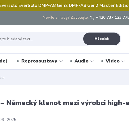
 Eversolo EverSolo DMP-A8 Gen2 DMP-A8 Gen2 Master Edition 
Nevíte si rady? Zavolejte.
+420 737 123 775
Hledat
dej
Reprosoustavy
Audio
Video
dia
– Německý klenot mezi výrobci high-
06
2025