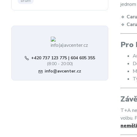
brum
jednom 
🔹
Car
🔹
Car
Pro 
Au
+420 737 123 775 | 604 605 355
D
(8:00 - 20:00)
M
info@avcenter.cz
Ty
Závě
T+A nen
volbu. 
neměl