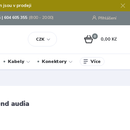
jsou v prodeji
 | 604 605 355
(8:00 - 20:00)
Přihlášení
0
0,00 Kč
CZK
Více
Kabely
Konektory
end audia