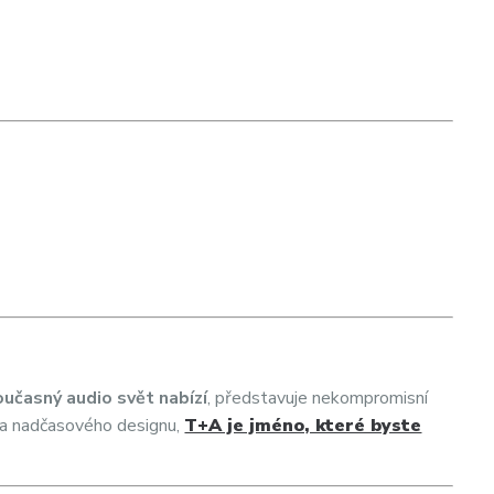
současný audio svět nabízí
, představuje nekompromisní
i a nadčasového designu,
T+A je jméno, které byste