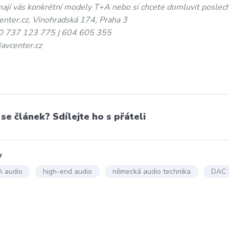
mají vás konkrétní modely T+A nebo si chcete domluvit poslec
enter.cz, Vinohradská 174, Praha 3
0 737 123 775 | 604 605 355
vcenter.cz
 se článek? Sdílejte ho s přáteli
y
 audio
high-end audio
německá audio technika
DAC