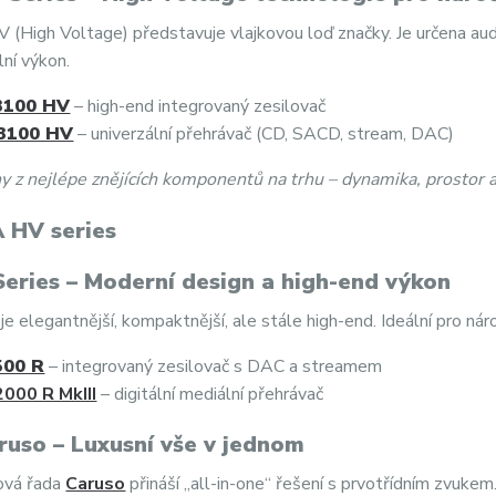
 (High Voltage) představuje vlajkovou loď značky. Je určena audi
ní výkon.
3100 HV
– high-end integrovaný zesilovač
3100 HV
– univerzální přehrávač (CD, SACD, stream, DAC)
y z nejlépe znějících komponentů na trhu – dynamika, prostor a 
Series – Moderní design a high-end výkon
je elegantnější, kompaktnější, ale stále high-end. Ideální pro n
500 R
– integrovaný zesilovač s DAC a streamem
000 R MkIII
– digitální mediální přehrávač
ruso – Luxusní vše v jednom
ová řada
Caruso
přináší „all-in-one“ řešení s prvotřídním zvukem