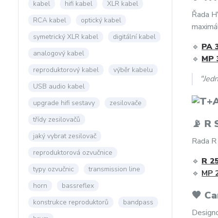
kabel
hifi kabel
XLR kabel
Řada HV
RCA kabel
optický kabel
maximál
symetrický XLR kabel
digitální kabel
🔹
PA 
analogový kabel
🔹
MP 
reproduktorový kabel
výběr kabelu
"Jedn
USB audio kabel
upgrade hifi sestavy
zesilovače
třídy zesilovačů
📡 R 
jaký vybrat zesilovač
Rada R 
reproduktorová ozvučnice
🔹
R 2
typy ozvučnic
transmission line
🔹
MP 2
horn
bassreflex
🖤 Ca
konstrukce reproduktorů
bandpass
Design