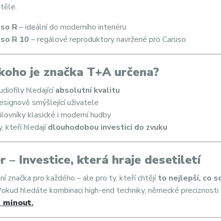
těle.
uso R
– ideální do moderního interiéru
uso R 10
– regálové reproduktory navržené pro Caruso
koho je značka T+A určena?
diofily hledající
absolutní kvalitu
esignově smýšlející uživatele
ilovníky klasické i moderní hudby
, kteří hledají
dlouhodobou investici do zvuku
r – Investice, která hraje desetiletí
í značka pro každého – ale pro ty, kteří chtějí
to nejlepší, co 
Pokud hledáte kombinaci high-end techniky, německé preciznost
i minout
.