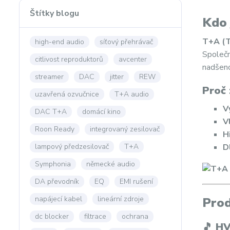
Štítky blogu
Kdo 
T+A (T
high-end audio
síťový přehrávač
Společn
citlivost reproduktorů
avcenter
nadšen
streamer
DAC
jitter
REW
Proč 
uzavřená ozvučnice
T+A audio
V
DAC T+A
domácí kino
V
Roon Ready
integrovaný zesilovač
H
lampový předzesilovač
T+A
D
Symphonia
německé audio
DA převodník
EQ
EMI rušení
napájecí kabel
lineární zdroje
Prod
dc blocker
filtrace
ochrana
🎵 HV