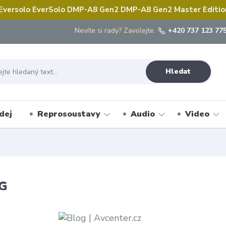
 Eversolo EverSolo DMP-A8 Gen2 DMP-A8 Gen2 Master Edition 
Nevíte si rady? Zavolejte.
+420 737 123 775
Hledat
dej
Reprosoustavy
Audio
Video
G