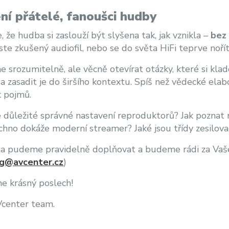
ní přátelé, fanoušci hudby
, že hudba si zaslouží být slyšena tak, jak vznikla –
bez 
jste zkušený audiofil, nebo se do světa HiFi teprve noří
 srozumitelně, ale věcně otevírat otázky, které si kladou
a zasadit je do širšího kontextu. Spíš než vědecké el
k pojmů.
e důležité správné nastavení reproduktorů? Jak poznat r
chno dokáže moderní streamer? Jaké jsou třídy zesilova
 pudeme pravidelně doplňovat a budeme rádi za Vaše 
g@avcenter.cz
)
e krásný poslech!
Vcenter team.