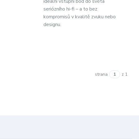
ideální vstupní bod do světa
seriózního hi-fi – a to bez
kompromisů v kvalitě zvuku nebo
designu.
strana
z 1