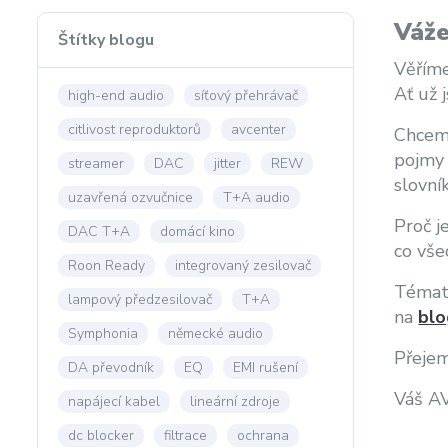
Váže
Štítky blogu
Věříme
Ať už 
high-end audio
síťový přehrávač
citlivost reproduktorů
avcenter
Chceme
pojmy 
streamer
DAC
jitter
REW
slovní
uzavřená ozvučnice
T+A audio
Proč j
DAC T+A
domácí kino
co vše
Roon Ready
integrovaný zesilovač
Témata
lampový předzesilovač
T+A
na
blo
Symphonia
německé audio
Přejem
DA převodník
EQ
EMI rušení
Váš A
napájecí kabel
lineární zdroje
dc blocker
filtrace
ochrana