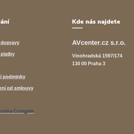
ání
Kde nás najdete
AVcenter.cz s.r.o.
 dopravy
platby
Vinohradská 1597/174
130 00 Praha 3
í podminky
ní od smlouvy