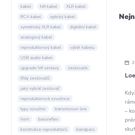
kabel
hifi kabel
XLR kabel
Nejn
RCA kabel
optický kabel
symetrický XLR kabel
digitální kabel
analogový kabel
reproduktorový kabel
výběr kabelu
USB audio kabel
2
upgrade hifi sestavy
zesilovače
Loe
třídy zesilovačů
jaký vybrat zesilovač
Když
reproduktorová ozvučnice
ráme
typy ozvučnic
transmission line
– k
horn
bassreflex
pré
skut
konstrukce reproduktorů
bandpass