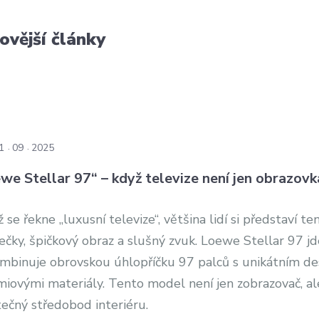
ovější články
1
09
2025
we Stellar 97“ – když televize není jen obrazovk
 se řekne „luxusní televize“, většina lidí si představí te
čky, špičkový obraz a slušný zvuk. Loewe Stellar 97 jd
ombinuje obrovskou úhlopříčku 97 palců s unikátním d
miovými materiály. Tento model není jen zobrazovač, al
ečný středobod interiéru.