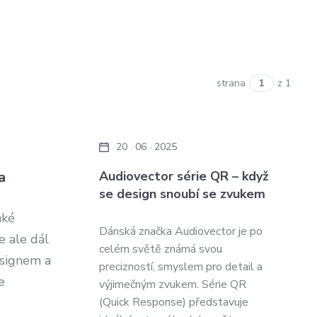
strana
z 1
20
06
2025
a
Audiovector série QR – když
se design snoubí se zvukem
nké
Dánská značka Audiovector je po
e ale dál
celém světě známá svou
esignem a
precizností, smyslem pro detail a
e
výjimečným zvukem. Série QR
(Quick Response) představuje