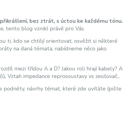
přikrášlení, bez ztrát, s úctou ke každému tónu.
te, tento blog vznikl právě pro Vás.
 ti, kdo se chtějí orientovat, osvěžit si některé
aboráty na daná témata, nabídneme něco jako
ozdíl mezi třídou A a D? Jakou roli hrají kabely? A
čů, Vztah impedance reprosoustavy vs zesilovač...
podněty, návrhy témat, které zde uvítáte (pište