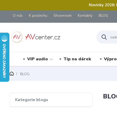
Novinky 2026:
O nás
K poslechu
Showroom
Kontakty
BLOG
VIP audio
Tip na dárek
Výpro
BLOG
BLO
Kategorie blogu