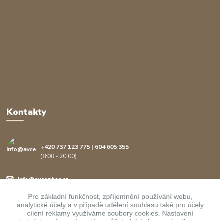
Kontakty
+420 737 123 775 | 604 605 355
(8:00 - 20:00)
info@avcenter.cz
Pro základní funkčnost, zpříjemnění používání webu,
analytické účely a v případě udělení souhlasu také pro účely
cílení reklamy využíváme soubory cookies. Nastavení