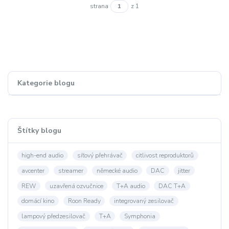
strana
z 1
Kategorie blogu
Štítky blogu
high-end audio
síťový přehrávač
citlivost reproduktorů
avcenter
streamer
německé audio
DAC
jitter
REW
uzavřená ozvučnice
T+A audio
DAC T+A
domácí kino
Roon Ready
integrovaný zesilovač
lampový předzesilovač
T+A
Symphonia