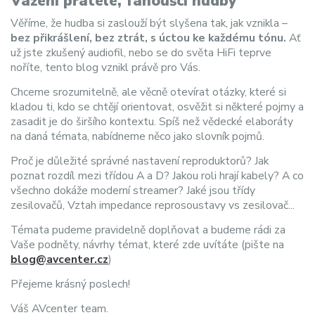
Vážení přátelé, fanoušci hudby
Věříme, že hudba si zaslouží být slyšena tak, jak vznikla –
bez přikrášlení, bez ztrát, s úctou ke každému tónu.
Ať
už jste zkušený audiofil, nebo se do světa HiFi teprve
noříte, tento blog vznikl právě pro Vás.
Chceme srozumitelně, ale věcně otevírat otázky, které si
kladou ti, kdo se chtějí orientovat, osvěžit si některé pojmy a
zasadit je do širšího kontextu. Spíš než vědecké elaboráty
na daná témata, nabídneme něco jako slovník pojmů.
Proč je důležité správné nastavení reproduktorů? Jak
poznat rozdíl mezi třídou A a D? Jakou roli hrají kabely? A co
všechno dokáže moderní streamer? Jaké jsou třídy
zesilovačů, Vztah impedance reprosoustavy vs zesilovač...
Témata pudeme pravidelně doplňovat a budeme rádi za
Vaše podněty, návrhy témat, které zde uvítáte (pište na
blog@avcenter.cz
)
Přejeme krásný poslech!
Váš AVcenter team.