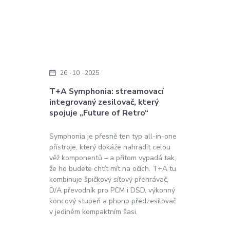
26
10
2025
T+A Symphonia: streamovací
integrovaný zesilovač, který
spojuje „Future of Retro“
Symphonia je přesně ten typ all-in-one
přístroje, který dokáže nahradit celou
věž komponentů – a přitom vypadá tak,
že ho budete chtít mít na očích. T+A tu
kombinuje špičkový síťový přehrávač,
D/A převodník pro PCM i DSD, výkonný
koncový stupeň a phono předzesilovač
v jediném kompaktním šasi.