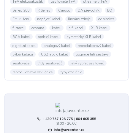
T+A elektroakustik
zesilovače T+A
streamery T+A
Series 200
R Series
Caruso
DA převodník
EQ
EMI rušení
napájecí kabel
lineární zdroje
dc blocker
filtrace
ochrana
kabel
hifi kabel
XLR kabel
RCA kabel
optický kabel
symetrický XLR kabel
digitální kabel
analogový kabel
reproduktorový kabel
výběr kabelu
USB audio kabel
upgrade hifi sestavy
zesilovače
třídy zesilovačů
jaký vybrat zesilovač
reproduktorová ozvučnice
typy ozvučnic
+420 737 123 775 | 604 605 355
(8:00 - 20:00)
info@avcenter.cz