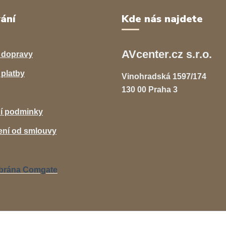
ání
Kde nás najdete
AVcenter.cz s.r.o.
 dopravy
platby
Vinohradská 1597/174
130 00 Praha 3
í podminky
ní od smlouvy