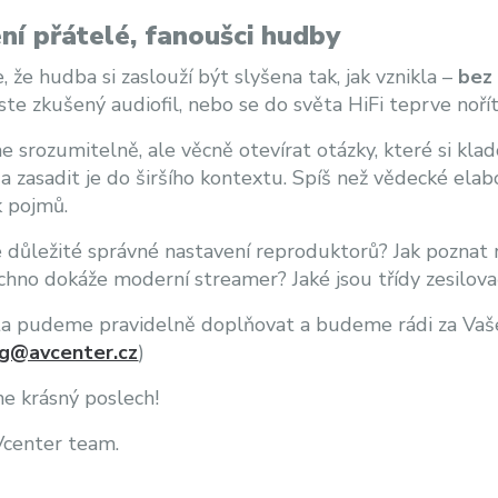
ní přátelé, fanoušci hudby
, že hudba si zaslouží být slyšena tak, jak vznikla –
bez 
jste zkušený audiofil, nebo se do světa HiFi teprve noří
 srozumitelně, ale věcně otevírat otázky, které si kladou
a zasadit je do širšího kontextu. Spíš než vědecké el
k pojmů.
e důležité správné nastavení reproduktorů? Jak poznat r
chno dokáže moderní streamer? Jaké jsou třídy zesilova
 pudeme pravidelně doplňovat a budeme rádi za Vaše 
g@avcenter.cz
)
e krásný poslech!
Vcenter team.