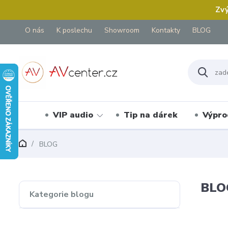
Zvý
O nás
K poslechu
Showroom
Kontakty
BLOG
VIP audio
Tip na dárek
Výpro
BLOG
BLO
Kategorie blogu