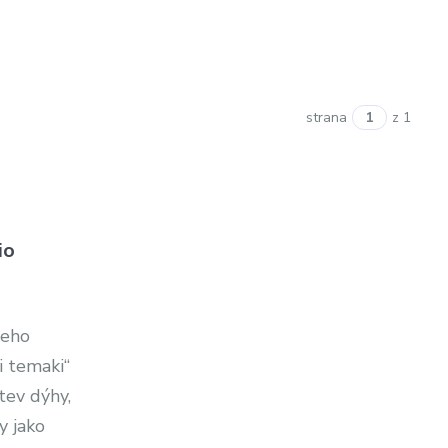
strana
z 1
io
Jeho
i temaki“
tev dýhy,
y jako