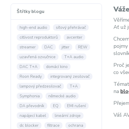
Váže
Štítky blogu
Věříme
Ať už 
high-end audio
síťový přehrávač
citlivost reproduktorů
avcenter
Chceme
pojmy 
streamer
DAC
jitter
REW
slovní
uzavřená ozvučnice
T+A audio
Proč j
DAC T+A
domácí kino
co vše
Roon Ready
integrovaný zesilovač
Témata
lampový předzesilovač
T+A
na
blo
Symphonia
německé audio
Přejem
DA převodník
EQ
EMI rušení
Váš A
napájecí kabel
lineární zdroje
dc blocker
filtrace
ochrana