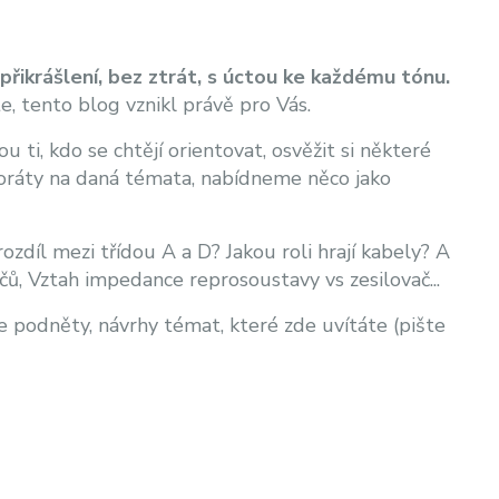
přikrášlení, bez ztrát, s úctou ke každému tónu.
te, tento blog vznikl právě pro Vás.
 ti, kdo se chtějí orientovat, osvěžit si některé
aboráty na daná témata, nabídneme něco jako
ozdíl mezi třídou A a D? Jakou roli hrají kabely? A
čů, Vztah impedance reprosoustavy vs zesilovač...
podněty, návrhy témat, které zde uvítáte (pište