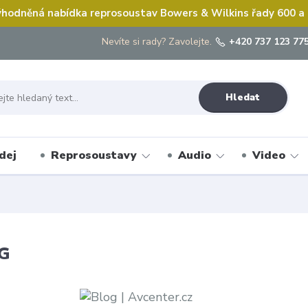
hodněná nabídka reprosoustav Bowers & Wilkins řady 600 a
Nevíte si rady? Zavolejte.
+420 737 123 775
Hledat
dej
Reprosoustavy
Audio
Video
G