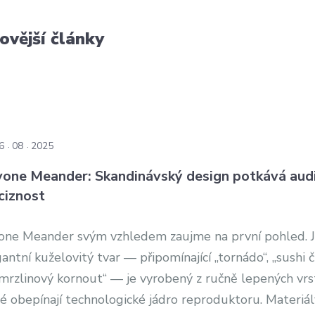
ovější články
6
08
2025
one Meander: Skandinávský design potkává aud
ciznost
one Meander svým vzhledem zaujme na první pohled. 
antní kuželovitý tvar — připomínající „tornádo“, „sushi č
zmrzlinový kornout“ — je vyrobený z ručně lepených vrs
é obepínají technologické jádro reproduktoru. Materiál