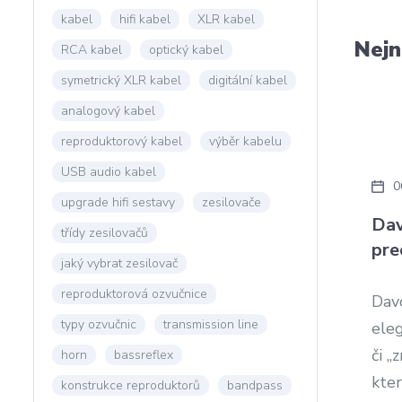
kabel
hifi kabel
XLR kabel
Nejn
RCA kabel
optický kabel
symetrický XLR kabel
digitální kabel
analogový kabel
reproduktorový kabel
výběr kabelu
USB audio kabel
0
upgrade hifi sestavy
zesilovače
Dav
třídy zesilovačů
pre
jaký vybrat zesilovač
reproduktorová ozvučnice
Dav
typy ozvučnic
transmission line
eleg
či „
horn
bassreflex
kter
konstrukce reproduktorů
bandpass