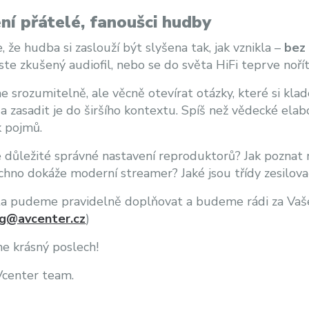
ní přátelé, fanoušci hudby
, že hudba si zaslouží být slyšena tak, jak vznikla –
bez 
jste zkušený audiofil, nebo se do světa HiFi teprve noří
 srozumitelně, ale věcně otevírat otázky, které si kladou
a zasadit je do širšího kontextu. Spíš než vědecké el
k pojmů.
e důležité správné nastavení reproduktorů? Jak poznat r
chno dokáže moderní streamer? Jaké jsou třídy zesilova
 pudeme pravidelně doplňovat a budeme rádi za Vaše 
g@avcenter.cz
)
e krásný poslech!
Vcenter team.