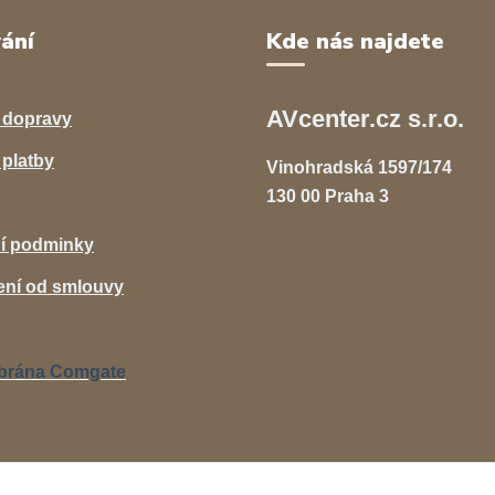
ání
Kde nás najdete
AVcenter.cz s.r.o.
 dopravy
platby
Vinohradská 1597/174
130 00 Praha 3
í podminky
ní od smlouvy