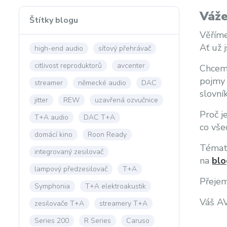
Váže
Štítky blogu
Věříme
Ať už 
high-end audio
síťový přehrávač
citlivost reproduktorů
avcenter
Chceme
pojmy 
streamer
německé audio
DAC
slovní
jitter
REW
uzavřená ozvučnice
Proč j
T+A audio
DAC T+A
co vše
domácí kino
Roon Ready
Témata
integrovaný zesilovač
na
blo
lampový předzesilovač
T+A
Přejem
Symphonia
T+A elektroakustik
Váš A
zesilovače T+A
streamery T+A
Series 200
R Series
Caruso