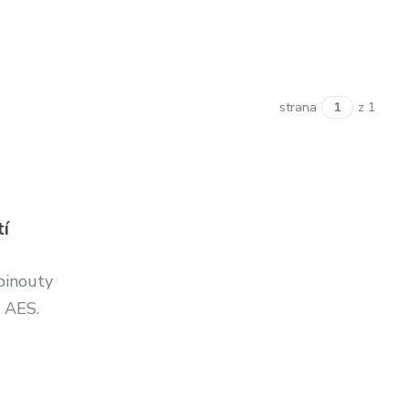
strana
z 1
tí
 pinouty
a AES.