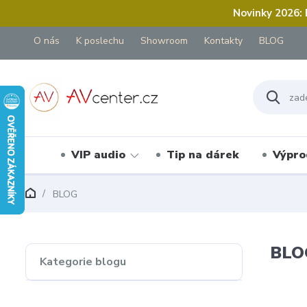
Novinky 2026:
O nás
K poslechu
Showroom
Kontakty
BLOG
VIP audio
Tip na dárek
Výpro
BLOG
BLO
Kategorie blogu