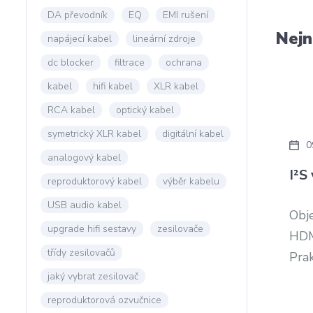
DA převodník
EQ
EMI rušení
Nejn
napájecí kabel
lineární zdroje
dc blocker
filtrace
ochrana
kabel
hifi kabel
XLR kabel
RCA kabel
optický kabel
symetrický XLR kabel
digitální kabel
0
analogový kabel
I²S
reproduktorový kabel
výběr kabelu
USB audio kabel
Obje
upgrade hifi sestavy
zesilovače
HDM
třídy zesilovačů
Prak
jaký vybrat zesilovač
reproduktorová ozvučnice