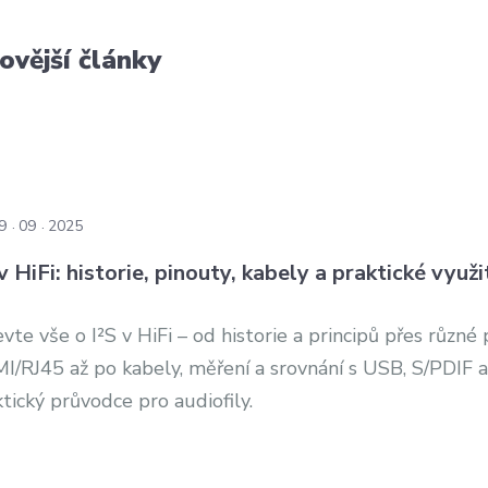
ovější články
9
09
2025
 v HiFi: historie, pinouty, kabely a praktické využi
vte vše o I²S v HiFi – od historie a principů přes různé
I/RJ45 až po kabely, měření a srovnání s USB, S/PDIF 
tický průvodce pro audiofily.