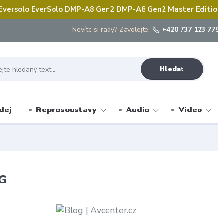
 Eversolo EverSolo DMP-A8 Gen2 DMP-A8 Gen2 Master Edition 
Nevíte si rady? Zavolejte.
+420 737 123 775
Hledat
dej
Reprosoustavy
Audio
Video
G