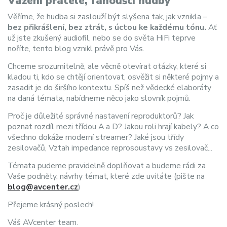
Vážení přátelé, fanoušci hudby
Věříme, že hudba si zaslouží být slyšena tak, jak vznikla –
bez přikrášlení, bez ztrát, s úctou ke každému tónu.
Ať
už jste zkušený audiofil, nebo se do světa HiFi teprve
noříte, tento blog vznikl právě pro Vás.
Chceme srozumitelně, ale věcně otevírat otázky, které si
kladou ti, kdo se chtějí orientovat, osvěžit si některé pojmy a
zasadit je do širšího kontextu. Spíš než vědecké elaboráty
na daná témata, nabídneme něco jako slovník pojmů.
Proč je důležité správné nastavení reproduktorů? Jak
poznat rozdíl mezi třídou A a D? Jakou roli hrají kabely? A co
všechno dokáže moderní streamer? Jaké jsou třídy
zesilovačů, Vztah impedance reprosoustavy vs zesilovač...
Témata pudeme pravidelně doplňovat a budeme rádi za
Vaše podněty, návrhy témat, které zde uvítáte (pište na
blog@avcenter.cz
)
Přejeme krásný poslech!
Váš AVcenter team.