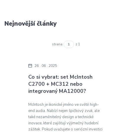
Nejnovější články
strana
z 1
26
06
2025
Co si vybrat: set McIntosh
C2700 + MC312 nebo
integrovaný MA12000?
McIntosh je ikonické jméno ve světě high-
end audia. Nabízí nejen špičkový zvuk, ale
také nezaměnitelný design a technické
inovace, které zajišťují výjimečný hudební
zážitek. Pokud uvažujete o seriózní investici