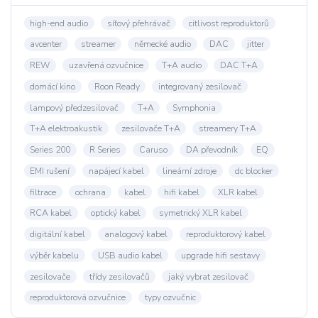
high-end audio
síťový přehrávač
citlivost reproduktorů
avcenter
streamer
německé audio
DAC
jitter
REW
uzavřená ozvučnice
T+A audio
DAC T+A
domácí kino
Roon Ready
integrovaný zesilovač
lampový předzesilovač
T+A
Symphonia
T+A elektroakustik
zesilovače T+A
streamery T+A
Series 200
R Series
Caruso
DA převodník
EQ
EMI rušení
napájecí kabel
lineární zdroje
dc blocker
filtrace
ochrana
kabel
hifi kabel
XLR kabel
RCA kabel
optický kabel
symetrický XLR kabel
digitální kabel
analogový kabel
reproduktorový kabel
výběr kabelu
USB audio kabel
upgrade hifi sestavy
zesilovače
třídy zesilovačů
jaký vybrat zesilovač
reproduktorová ozvučnice
typy ozvučnic