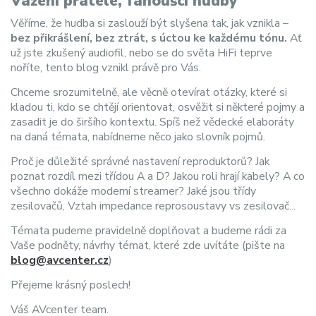
Vážení přátelé, fanoušci hudby
Věříme, že hudba si zaslouží být slyšena tak, jak vznikla –
bez přikrášlení, bez ztrát, s úctou ke každému tónu.
Ať
už jste zkušený audiofil, nebo se do světa HiFi teprve
noříte, tento blog vznikl právě pro Vás.
Chceme srozumitelně, ale věcně otevírat otázky, které si
kladou ti, kdo se chtějí orientovat, osvěžit si některé pojmy a
zasadit je do širšího kontextu. Spíš než vědecké elaboráty
na daná témata, nabídneme něco jako slovník pojmů.
Proč je důležité správné nastavení reproduktorů? Jak
poznat rozdíl mezi třídou A a D? Jakou roli hrají kabely? A co
všechno dokáže moderní streamer? Jaké jsou třídy
zesilovačů, Vztah impedance reprosoustavy vs zesilovač...
Témata pudeme pravidelně doplňovat a budeme rádi za
Vaše podněty, návrhy témat, které zde uvítáte (pište na
blog@avcenter.cz
)
Přejeme krásný poslech!
Váš AVcenter team.