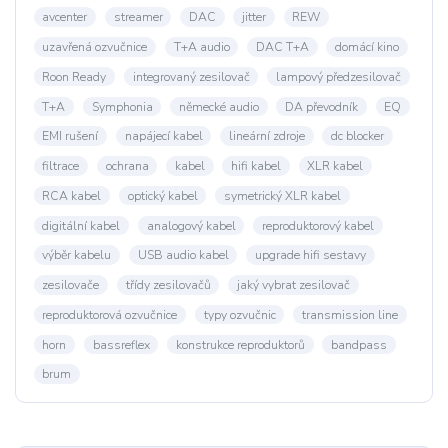
avcenter
streamer
DAC
jitter
REW
uzavřená ozvučnice
T+A audio
DAC T+A
domácí kino
Roon Ready
integrovaný zesilovač
lampový předzesilovač
T+A
Symphonia
německé audio
DA převodník
EQ
EMI rušení
napájecí kabel
lineární zdroje
dc blocker
filtrace
ochrana
kabel
hifi kabel
XLR kabel
RCA kabel
optický kabel
symetrický XLR kabel
digitální kabel
analogový kabel
reproduktorový kabel
výběr kabelu
USB audio kabel
upgrade hifi sestavy
zesilovače
třídy zesilovačů
jaký vybrat zesilovač
reproduktorová ozvučnice
typy ozvučnic
transmission line
horn
bassreflex
konstrukce reproduktorů
bandpass
brum