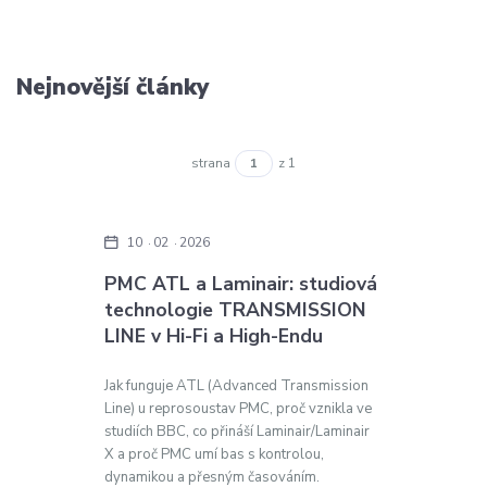
Nejnovější články
strana
z 1
10
02
2026
PMC ATL a Laminair: studiová
technologie TRANSMISSION
LINE v Hi-Fi a High-Endu
Jak funguje ATL (Advanced Transmission
Line) u reprosoustav PMC, proč vznikla ve
studiích BBC, co přináší Laminair/Laminair
X a proč PMC umí bas s kontrolou,
dynamikou a přesným časováním.