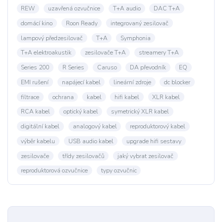
REW
uzavřená ozvučnice
T+A audio
DAC T+A
domácí kino
Roon Ready
integrovaný zesilovač
lampový předzesilovač
T+A
Symphonia
T+A elektroakustik
zesilovače T+A
streamery T+A
Series 200
R Series
Caruso
DA převodník
EQ
EMI rušení
napájecí kabel
lineární zdroje
dc blocker
filtrace
ochrana
kabel
hifi kabel
XLR kabel
RCA kabel
optický kabel
symetrický XLR kabel
digitální kabel
analogový kabel
reproduktorový kabel
výběr kabelu
USB audio kabel
upgrade hifi sestavy
zesilovače
třídy zesilovačů
jaký vybrat zesilovač
reproduktorová ozvučnice
typy ozvučnic