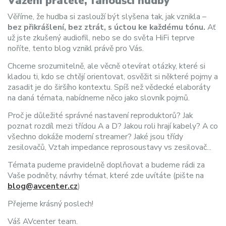
Vážení přátelé, fanoušci hudby
Věříme, že hudba si zaslouží být slyšena tak, jak vznikla –
bez přikrášlení, bez ztrát, s úctou ke každému tónu.
Ať
už jste zkušený audiofil, nebo se do světa HiFi teprve
noříte, tento blog vznikl právě pro Vás.
Chceme srozumitelně, ale věcně otevírat otázky, které si
kladou ti, kdo se chtějí orientovat, osvěžit si některé pojmy a
zasadit je do širšího kontextu. Spíš než vědecké elaboráty
na daná témata, nabídneme něco jako slovník pojmů.
Proč je důležité správné nastavení reproduktorů? Jak
poznat rozdíl mezi třídou A a D? Jakou roli hrají kabely? A co
všechno dokáže moderní streamer? Jaké jsou třídy
zesilovačů, Vztah impedance reprosoustavy vs zesilovač...
Témata pudeme pravidelně doplňovat a budeme rádi za
Vaše podněty, návrhy témat, které zde uvítáte (pište na
blog@avcenter.cz
)
Přejeme krásný poslech!
Váš AVcenter team.