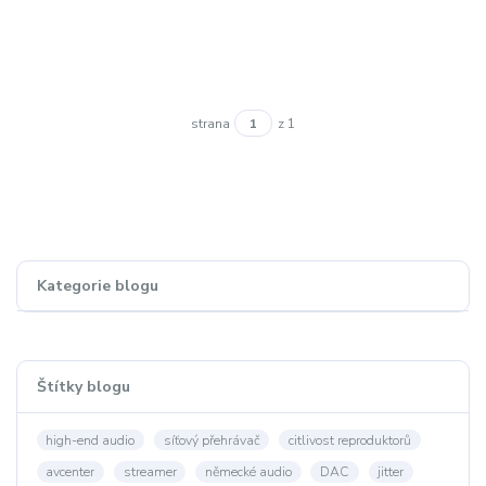
strana
z 1
Kategorie blogu
Štítky blogu
high-end audio
síťový přehrávač
citlivost reproduktorů
avcenter
streamer
německé audio
DAC
jitter