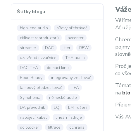
Váže
Štítky blogu
Věříme
Ať už 
high-end audio
síťový přehrávač
citlivost reproduktorů
avcenter
Chceme
pojmy 
streamer
DAC
jitter
REW
slovní
uzavřená ozvučnice
T+A audio
Proč j
DAC T+A
domácí kino
co vše
Roon Ready
integrovaný zesilovač
Témata
lampový předzesilovač
T+A
na
blo
Symphonia
německé audio
Přejem
DA převodník
EQ
EMI rušení
Váš A
napájecí kabel
lineární zdroje
dc blocker
filtrace
ochrana