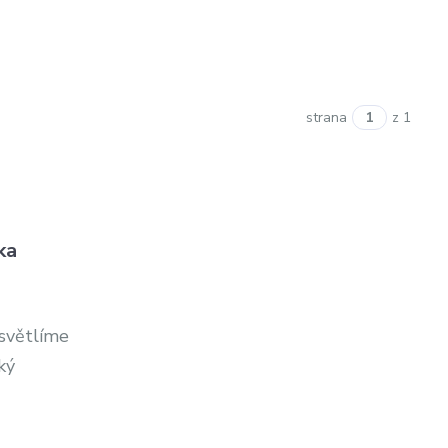
strana
z 1
ka
ysvětlíme
ký