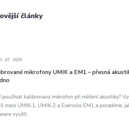
ovější články
0
07
2025
ibrované mikrofony UMIK a EM1 – přesná akusti
dno
 používat kalibrovaný mikrofon při měření akustiky? V
díl mezi UMIK-1, UMIK-2 a Eversolo EM1 a poradíme, ja
ware využít.