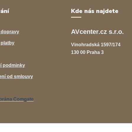
ání
Kde nás najdete
AVcenter.cz s.r.o.
 dopravy
platby
Vinohradská 1597/174
130 00 Praha 3
í podminky
ní od smlouvy