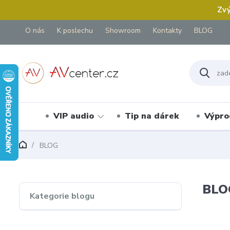
Zvý
O nás
K poslechu
Showroom
Kontakty
BLOG
VIP audio
Tip na dárek
Výpro
BLOG
BLO
Kategorie blogu