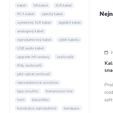
kabel
hifi kabel
XLR kabel
Nejn
RCA kabel
optický kabel
symetrický XLR kabel
digitální kabel
analogový kabel
reproduktorový kabel
výběr kabelu
USB audio kabel
1
upgrade hifi sestavy
zesilovače
Kal
třídy zesilovačů
sna
jaký vybrat zesilovač
reproduktorová ozvučnice
Proč
typy ozvučnic
transmission line
roz
soft
horn
bassreflex
konstrukce reproduktorů
bandpass