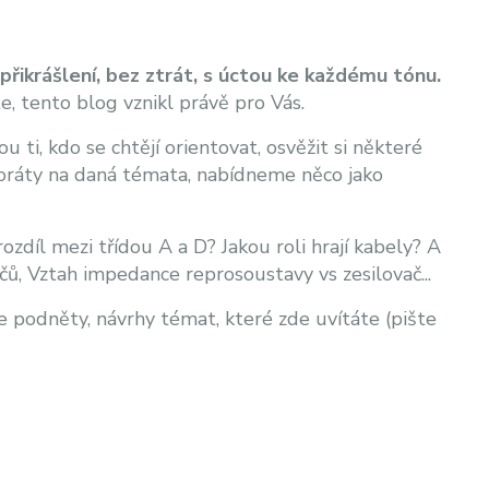
přikrášlení, bez ztrát, s úctou ke každému tónu.
te, tento blog vznikl právě pro Vás.
 ti, kdo se chtějí orientovat, osvěžit si některé
aboráty na daná témata, nabídneme něco jako
ozdíl mezi třídou A a D? Jakou roli hrají kabely? A
čů, Vztah impedance reprosoustavy vs zesilovač...
podněty, návrhy témat, které zde uvítáte (pište