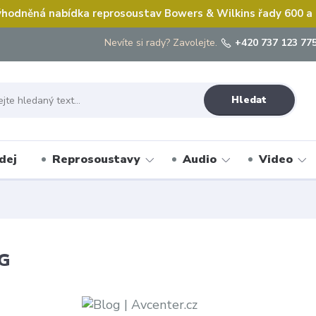
hodněná nabídka reprosoustav Bowers & Wilkins řady 600 a
Nevíte si rady? Zavolejte.
+420 737 123 775
Hledat
dej
Reprosoustavy
Audio
Video
G