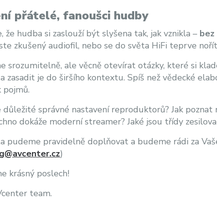
ní přátelé, fanoušci hudby
, že hudba si zaslouží být slyšena tak, jak vznikla –
bez 
jste zkušený audiofil, nebo se do světa HiFi teprve noří
 srozumitelně, ale věcně otevírat otázky, které si kladou
a zasadit je do širšího kontextu. Spíš než vědecké el
k pojmů.
e důležité správné nastavení reproduktorů? Jak poznat r
chno dokáže moderní streamer? Jaké jsou třídy zesilova
 pudeme pravidelně doplňovat a budeme rádi za Vaše 
g@avcenter.cz
)
e krásný poslech!
Vcenter team.