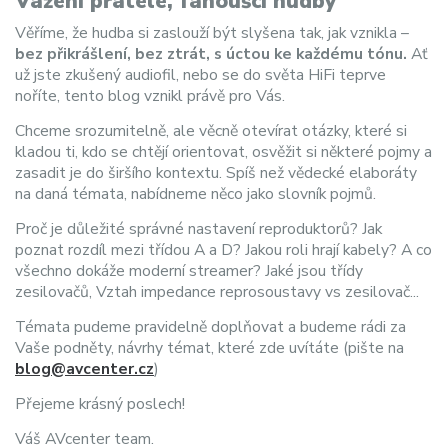
Vážení přátelé, fanoušci hudby
Věříme, že hudba si zaslouží být slyšena tak, jak vznikla –
bez přikrášlení, bez ztrát, s úctou ke každému tónu.
Ať
už jste zkušený audiofil, nebo se do světa HiFi teprve
noříte, tento blog vznikl právě pro Vás.
Chceme srozumitelně, ale věcně otevírat otázky, které si
kladou ti, kdo se chtějí orientovat, osvěžit si některé pojmy a
zasadit je do širšího kontextu. Spíš než vědecké elaboráty
na daná témata, nabídneme něco jako slovník pojmů.
Proč je důležité správné nastavení reproduktorů? Jak
poznat rozdíl mezi třídou A a D? Jakou roli hrají kabely? A co
všechno dokáže moderní streamer? Jaké jsou třídy
zesilovačů, Vztah impedance reprosoustavy vs zesilovač...
Témata pudeme pravidelně doplňovat a budeme rádi za
Vaše podněty, návrhy témat, které zde uvítáte (pište na
blog@avcenter.cz
)
Přejeme krásný poslech!
Váš AVcenter team.