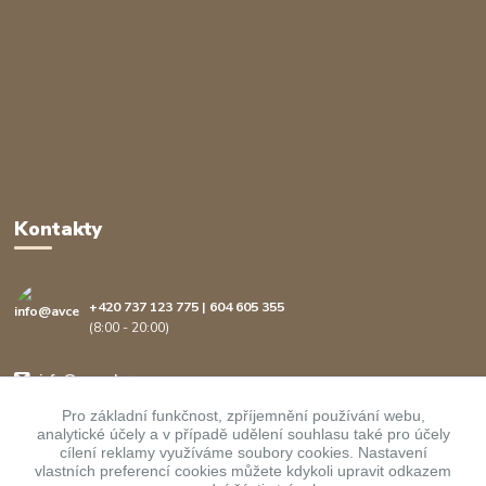
Kontakty
+420 737 123 775 | 604 605 355
(8:00 - 20:00)
info@avcenter.cz
Pro základní funkčnost, zpříjemnění používání webu,
analytické účely a v případě udělení souhlasu také pro účely
cílení reklamy využíváme soubory cookies. Nastavení
vlastních preferencí cookies můžete kdykoli upravit odkazem