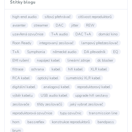
Štítky blogu
high-end audio
síťový přehrávač
citlivost reproduktorů
avcenter
streamer
DAC
jitter
REW
uzavřená ozvučnice
T+A audio
DAC T+A
domácí kino
Roon Ready
integrovaný zesilovač
lampový předzesilovač
T+A
Symphonia
německé audio
DA převodník
EQ
EMI rušení
napájecí kabel
lineární zdroje
dc blocker
filtrace
ochrana
kabel
hifi kabel
XLR kabel
RCA kabel
optický kabel
symetrický XLR kabel
digitální kabel
analogový kabel
reproduktorový kabel
výběr kabelu
USB audio kabel
upgrade hifi sestavy
zesilovače
třídy zesilovačů
jaký vybrat zesilovač
reproduktorová ozvučnice
typy ozvučnic
transmission line
horn
bassreflex
konstrukce reproduktorů
bandpass
brum