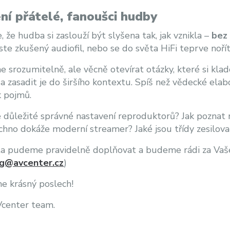
ní přátelé, fanoušci hudby
, že hudba si zaslouží být slyšena tak, jak vznikla –
bez 
jste zkušený audiofil, nebo se do světa HiFi teprve noří
 srozumitelně, ale věcně otevírat otázky, které si kladou
a zasadit je do širšího kontextu. Spíš než vědecké el
k pojmů.
e důležité správné nastavení reproduktorů? Jak poznat r
chno dokáže moderní streamer? Jaké jsou třídy zesilova
 pudeme pravidelně doplňovat a budeme rádi za Vaše 
g@avcenter.cz
)
e krásný poslech!
Vcenter team.