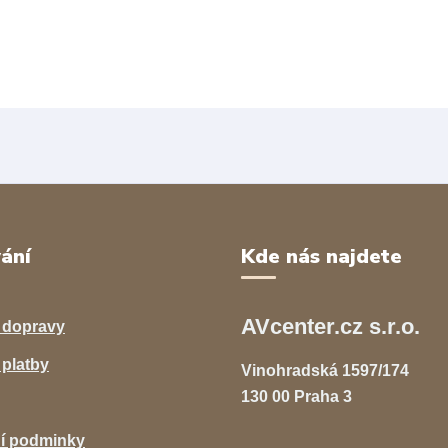
ání
Kde nás najdete
AVcenter.cz s.r.o.
 dopravy
platby
Vinohradská 1597/174
130 00 Praha 3
í podminky