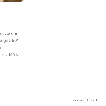
 ozvučení
logii 360°
lé
 rozdílů v
strana
z 1