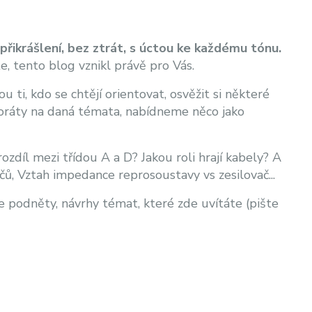
přikrášlení, bez ztrát, s úctou ke každému tónu.
te, tento blog vznikl právě pro Vás.
 ti, kdo se chtějí orientovat, osvěžit si některé
aboráty na daná témata, nabídneme něco jako
ozdíl mezi třídou A a D? Jakou roli hrají kabely? A
čů, Vztah impedance reprosoustavy vs zesilovač...
podněty, návrhy témat, které zde uvítáte (pište