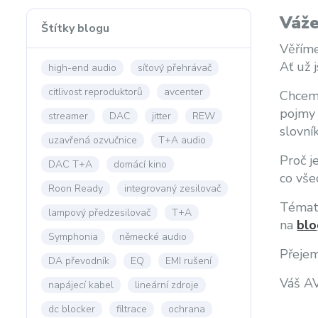
Váže
Štítky blogu
Věříme
Ať už 
high-end audio
síťový přehrávač
citlivost reproduktorů
avcenter
Chceme
pojmy 
streamer
DAC
jitter
REW
slovní
uzavřená ozvučnice
T+A audio
Proč j
DAC T+A
domácí kino
co vše
Roon Ready
integrovaný zesilovač
Témata
lampový předzesilovač
T+A
na
blo
Symphonia
německé audio
Přejem
DA převodník
EQ
EMI rušení
Váš A
napájecí kabel
lineární zdroje
dc blocker
filtrace
ochrana