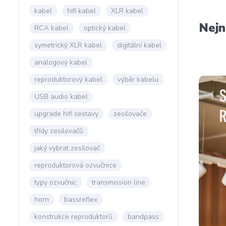
kabel
hifi kabel
XLR kabel
Nejn
RCA kabel
optický kabel
symetrický XLR kabel
digitální kabel
analogový kabel
reproduktorový kabel
výběr kabelu
USB audio kabel
upgrade hifi sestavy
zesilovače
třídy zesilovačů
jaký vybrat zesilovač
reproduktorová ozvučnice
typy ozvučnic
transmission line
horn
bassreflex
konstrukce reproduktorů
bandpass