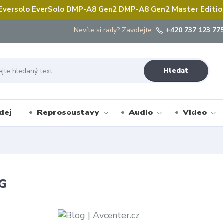
 Eversolo EverSolo DMP-A8 Gen2 DMP-A8 Gen2 Master Edition 
Nevíte si rady? Zavolejte.
+420 737 123 775
Hledat
dej
Reprosoustavy
Audio
Video
G