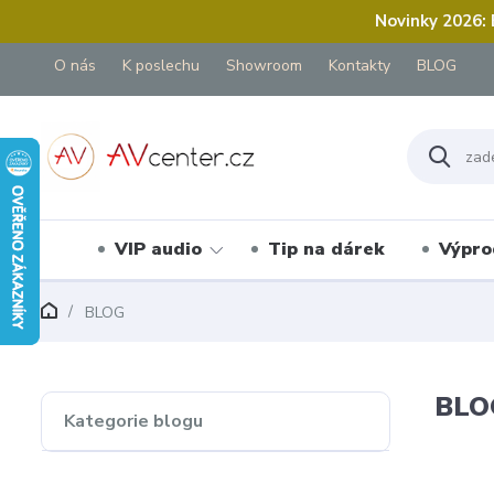
Novinky 2026:
O nás
K poslechu
Showroom
Kontakty
BLOG
VIP audio
Tip na dárek
Výpro
BLOG
BLO
Kategorie blogu