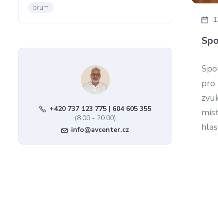
brum
1
Spo
Spot
pro 
zvu
+420 737 123 775 | 604 605 355
míst
(8:00 - 20:00)
hlas
info@avcenter.cz