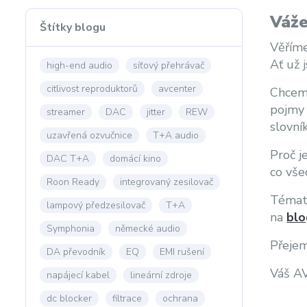
Váže
Štítky blogu
Věříme
Ať už 
high-end audio
síťový přehrávač
citlivost reproduktorů
avcenter
Chceme
pojmy 
streamer
DAC
jitter
REW
slovní
uzavřená ozvučnice
T+A audio
Proč j
DAC T+A
domácí kino
co vše
Roon Ready
integrovaný zesilovač
Témata
lampový předzesilovač
T+A
na
blo
Symphonia
německé audio
Přejem
DA převodník
EQ
EMI rušení
Váš A
napájecí kabel
lineární zdroje
dc blocker
filtrace
ochrana