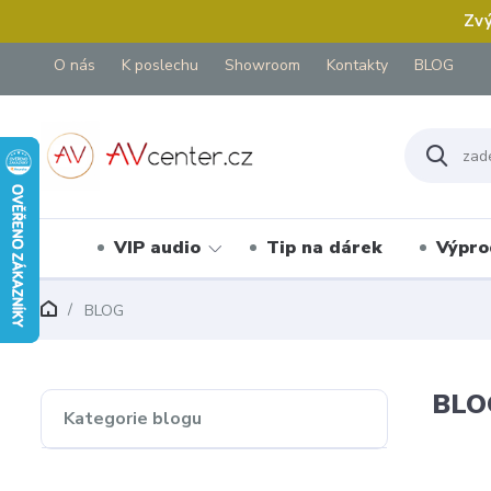
Zvý
O nás
K poslechu
Showroom
Kontakty
BLOG
VIP audio
Tip na dárek
Výpro
BLOG
BLO
Kategorie blogu