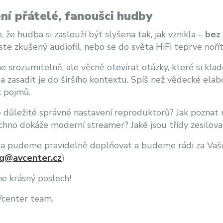
ní přátelé, fanoušci hudby
, že hudba si zaslouží být slyšena tak, jak vznikla –
bez 
jste zkušený audiofil, nebo se do světa HiFi teprve noří
 srozumitelně, ale věcně otevírat otázky, které si kladou
a zasadit je do širšího kontextu. Spíš než vědecké el
k pojmů.
e důležité správné nastavení reproduktorů? Jak poznat r
chno dokáže moderní streamer? Jaké jsou třídy zesilova
 pudeme pravidelně doplňovat a budeme rádi za Vaše 
g@avcenter.cz
)
e krásný poslech!
Vcenter team.