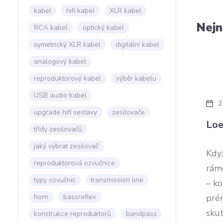
kabel
hifi kabel
XLR kabel
Nejn
RCA kabel
optický kabel
symetrický XLR kabel
digitální kabel
analogový kabel
reproduktorový kabel
výběr kabelu
USB audio kabel
2
upgrade hifi sestavy
zesilovače
Loe
třídy zesilovačů
jaký vybrat zesilovač
Když
reproduktorová ozvučnice
ráme
typy ozvučnic
transmission line
– k
horn
bassreflex
pré
skut
konstrukce reproduktorů
bandpass