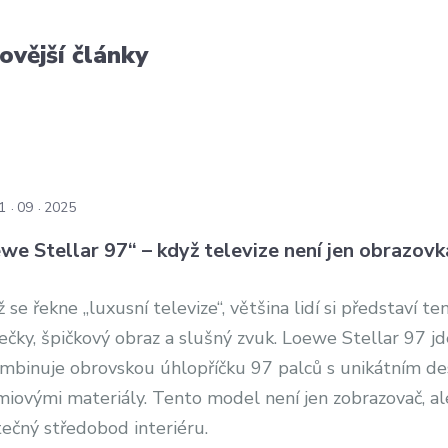
ovější články
1
09
2025
we Stellar 97“ – když televize není jen obrazovk
 se řekne „luxusní televize“, většina lidí si představí te
čky, špičkový obraz a slušný zvuk. Loewe Stellar 97 jd
ombinuje obrovskou úhlopříčku 97 palců s unikátním d
miovými materiály. Tento model není jen zobrazovač, al
ečný středobod interiéru.