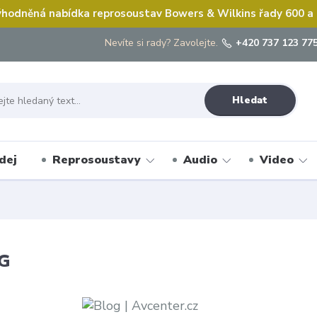
hodněná nabídka reprosoustav Bowers & Wilkins řady 600 a
Nevíte si rady? Zavolejte.
+420 737 123 775
Hledat
dej
Reprosoustavy
Audio
Video
G