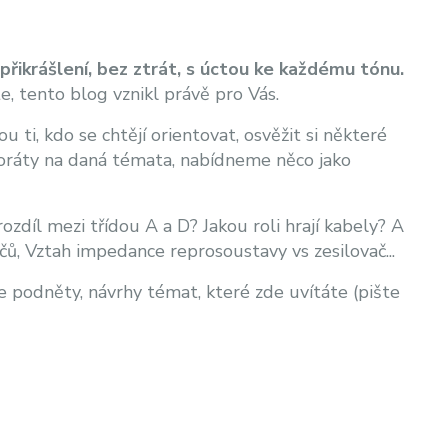
přikrášlení, bez ztrát, s úctou ke každému tónu.
te, tento blog vznikl právě pro Vás.
 ti, kdo se chtějí orientovat, osvěžit si některé
aboráty na daná témata, nabídneme něco jako
ozdíl mezi třídou A a D? Jakou roli hrají kabely? A
čů, Vztah impedance reprosoustavy vs zesilovač...
podněty, návrhy témat, které zde uvítáte (pište