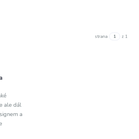
strana
z 1
a
nké
e ale dál
esignem a
e