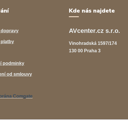
ání
Kde nás najdete
AVcenter.cz s.r.o.
 dopravy
platby
Vinohradská 1597/174
130 00 Praha 3
í podminky
ní od smlouvy