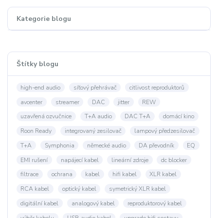
Kategorie blogu
Štítky blogu
high-end audio
síťový přehrávač
citlivost reproduktorů
avcenter
streamer
DAC
jitter
REW
uzavřená ozvučnice
T+A audio
DAC T+A
domácí kino
Roon Ready
integrovaný zesilovač
lampový předzesilovač
T+A
Symphonia
německé audio
DA převodník
EQ
EMI rušení
napájecí kabel
lineární zdroje
dc blocker
filtrace
ochrana
kabel
hifi kabel
XLR kabel
RCA kabel
optický kabel
symetrický XLR kabel
digitální kabel
analogový kabel
reproduktorový kabel
výběr kabelu
USB audio kabel
upgrade hifi sestavy