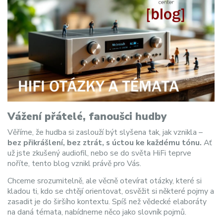
Vážení přátelé, fanoušci hudby
Věříme, že hudba si zaslouží být slyšena tak, jak vznikla –
bez přikrášlení, bez ztrát, s úctou ke každému tónu.
Ať
už jste zkušený audiofil, nebo se do světa HiFi teprve
noříte, tento blog vznikl právě pro Vás.
Chceme srozumitelně, ale věcně otevírat otázky, které si
kladou ti, kdo se chtějí orientovat, osvěžit si některé pojmy a
zasadit je do širšího kontextu. Spíš než vědecké elaboráty
na daná témata, nabídneme něco jako slovník pojmů.