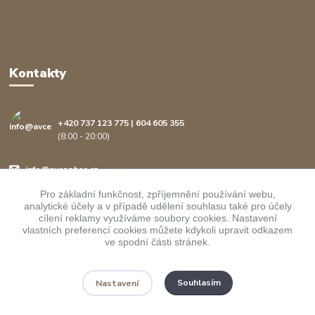
Kontakty
+420 737 123 775 | 604 605 355
(8:00 - 20:00)
info@avcenter.cz
Pro základní funkčnost, zpříjemnění používání webu,
analytické účely a v případě udělení souhlasu také pro účely
cílení reklamy využíváme soubory cookies. Nastavení
vlastních preferencí cookies můžete kdykoli upravit odkazem
ve spodní části stránek.
Upravit sběr cookies.
Souhlasím
Nastavení
Copyright ©
AVcenter.cz s.r.o.
1997-2026