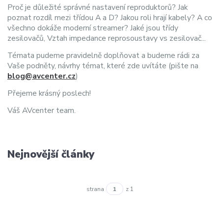
Proč je důležité správné nastavení reproduktorů? Jak
poznat rozdíl mezi třídou A a D? Jakou roli hrají kabely? A co
všechno dokáže moderní streamer? Jaké jsou třídy
zesilovačů, Vztah impedance reprosoustavy vs zesilovač...
Témata pudeme pravidelně doplňovat a budeme rádi za
Vaše podněty, návrhy témat, které zde uvítáte (pište na
blog@avcenter.cz
)
Přejeme krásný poslech!
Váš AVcenter team.
Nejnovější články
strana
z 1