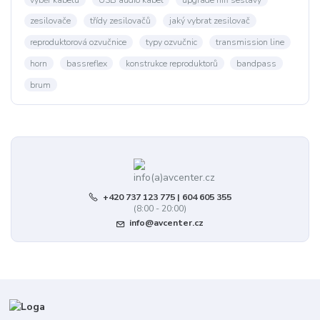
zesilovače
třídy zesilovačů
jaký vybrat zesilovač
reproduktorová ozvučnice
typy ozvučnic
transmission line
horn
bassreflex
konstrukce reproduktorů
bandpass
brum
+420 737 123 775 | 604 605 355
(8:00 - 20:00)
info@avcenter.cz