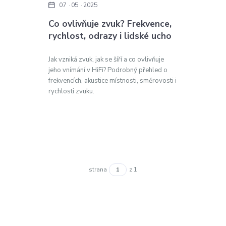
07
05
2025
Co ovlivňuje zvuk? Frekvence,
rychlost, odrazy i lidské ucho
Jak vzniká zvuk, jak se šíří a co ovlivňuje
jeho vnímání v HiFi? Podrobný přehled o
frekvencích, akustice místnosti, směrovosti i
rychlosti zvuku.
strana
z 1