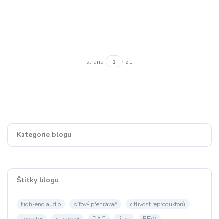
strana
z 1
Kategorie blogu
Štítky blogu
high-end audio
síťový přehrávač
citlivost reproduktorů
avcenter
streamer
DAC
jitter
REW