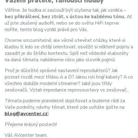
Vážení přátelé, fanoušci hudby
Věříme, že hudba si zaslouží být slyšena tak, jak vznikla –
bez přikrášlení, bez ztrát, s úctou ke každému tónu.
Ať
už jste zkušený audiofil, nebo se do světa HiFi teprve
noříte, tento blog vznikl právě pro Vás.
Chceme srozumitelně, ale věcně otevírat otázky, které si
kladou ti, kdo se chtějí orientovat, osvěžit si některé pojmy a
zasadit je do širšího kontextu. Spíš než vědecké elaboráty
na daná témata, nabídneme něco jako slovník pojmů.
Proč je důležité správné nastavení reproduktorů? Jak
poznat rozdíl mezi třídou A a D? Jakou roli hrají kabely? A co
všechno dokáže moderní streamer? Jaké jsou třídy
zesilovačů, Vztah impedance reprosoustavy vs zesilovač...
Témata pudeme pravidelně doplňovat a budeme rádi za
Vaše podněty, návrhy témat, které zde uvítáte (pište na
blog@avcenter.cz
)
Přejeme krásný poslech!
Váš AVcenter team.