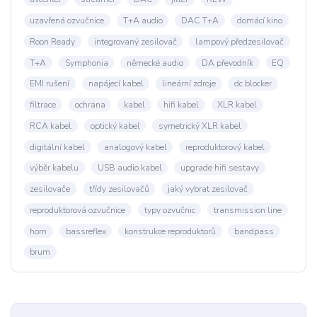
uzavřená ozvučnice
T+A audio
DAC T+A
domácí kino
Roon Ready
integrovaný zesilovač
lampový předzesilovač
T+A
Symphonia
německé audio
DA převodník
EQ
EMI rušení
napájecí kabel
lineární zdroje
dc blocker
filtrace
ochrana
kabel
hifi kabel
XLR kabel
RCA kabel
optický kabel
symetrický XLR kabel
digitální kabel
analogový kabel
reproduktorový kabel
výběr kabelu
USB audio kabel
upgrade hifi sestavy
zesilovače
třídy zesilovačů
jaký vybrat zesilovač
reproduktorová ozvučnice
typy ozvučnic
transmission line
horn
bassreflex
konstrukce reproduktorů
bandpass
brum