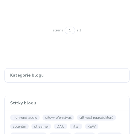
strana
z 1
Kategorie blogu
Štítky blogu
high-end audio
síťový přehrávač
citlivost reproduktorů
avcenter
streamer
DAC
jitter
REW