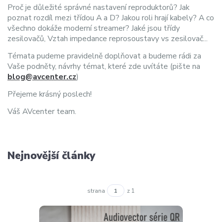
Proč je důležité správné nastavení reproduktorů? Jak
poznat rozdíl mezi třídou A a D? Jakou roli hrají kabely? A co
všechno dokáže moderní streamer? Jaké jsou třídy
zesilovačů, Vztah impedance reprosoustavy vs zesilovač...
Témata pudeme pravidelně doplňovat a budeme rádi za
Vaše podněty, návrhy témat, které zde uvítáte (pište na
blog@avcenter.cz
)
Přejeme krásný poslech!
Váš AVcenter team.
Nejnovější články
strana
z 1