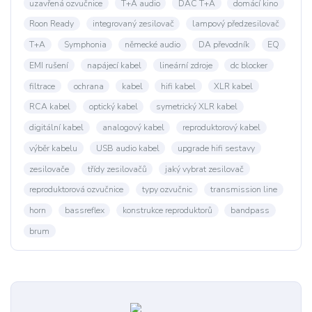
uzavřená ozvučnice
T+A audio
DAC T+A
domácí kino
Roon Ready
integrovaný zesilovač
lampový předzesilovač
T+A
Symphonia
německé audio
DA převodník
EQ
EMI rušení
napájecí kabel
lineární zdroje
dc blocker
filtrace
ochrana
kabel
hifi kabel
XLR kabel
RCA kabel
optický kabel
symetrický XLR kabel
digitální kabel
analogový kabel
reproduktorový kabel
výběr kabelu
USB audio kabel
upgrade hifi sestavy
zesilovače
třídy zesilovačů
jaký vybrat zesilovač
reproduktorová ozvučnice
typy ozvučnic
transmission line
horn
bassreflex
konstrukce reproduktorů
bandpass
brum