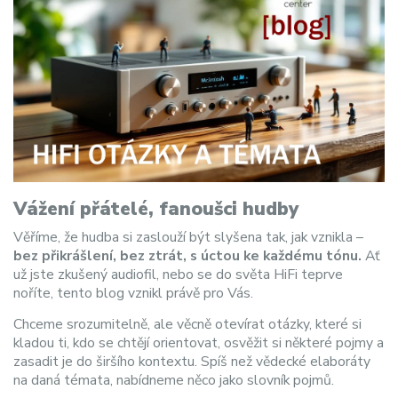
Vážení přátelé, fanoušci hudby
Věříme, že hudba si zaslouží být slyšena tak, jak vznikla –
bez přikrášlení, bez ztrát, s úctou ke každému tónu.
Ať
už jste zkušený audiofil, nebo se do světa HiFi teprve
noříte, tento blog vznikl právě pro Vás.
Chceme srozumitelně, ale věcně otevírat otázky, které si
kladou ti, kdo se chtějí orientovat, osvěžit si některé pojmy a
zasadit je do širšího kontextu. Spíš než vědecké elaboráty
na daná témata, nabídneme něco jako slovník pojmů.