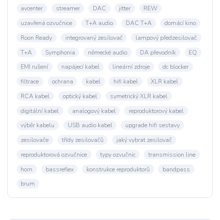
avcenter
streamer
DAC
jitter
REW
uzavřená ozvučnice
T+A audio
DAC T+A
domácí kino
Roon Ready
integrovaný zesilovač
lampový předzesilovač
T+A
Symphonia
německé audio
DA převodník
EQ
EMI rušení
napájecí kabel
lineární zdroje
dc blocker
filtrace
ochrana
kabel
hifi kabel
XLR kabel
RCA kabel
optický kabel
symetrický XLR kabel
digitální kabel
analogový kabel
reproduktorový kabel
výběr kabelu
USB audio kabel
upgrade hifi sestavy
zesilovače
třídy zesilovačů
jaký vybrat zesilovač
reproduktorová ozvučnice
typy ozvučnic
transmission line
horn
bassreflex
konstrukce reproduktorů
bandpass
brum