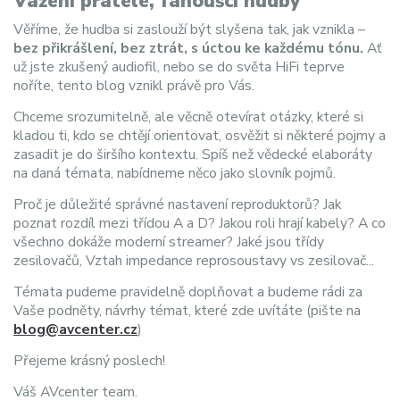
Vážení přátelé, fanoušci hudby
Věříme, že hudba si zaslouží být slyšena tak, jak vznikla –
bez přikrášlení, bez ztrát, s úctou ke každému tónu.
Ať
už jste zkušený audiofil, nebo se do světa HiFi teprve
noříte, tento blog vznikl právě pro Vás.
Chceme srozumitelně, ale věcně otevírat otázky, které si
kladou ti, kdo se chtějí orientovat, osvěžit si některé pojmy a
zasadit je do širšího kontextu. Spíš než vědecké elaboráty
na daná témata, nabídneme něco jako slovník pojmů.
Proč je důležité správné nastavení reproduktorů? Jak
poznat rozdíl mezi třídou A a D? Jakou roli hrají kabely? A co
všechno dokáže moderní streamer? Jaké jsou třídy
zesilovačů, Vztah impedance reprosoustavy vs zesilovač...
Témata pudeme pravidelně doplňovat a budeme rádi za
Vaše podněty, návrhy témat, které zde uvítáte (pište na
blog@avcenter.cz
)
Přejeme krásný poslech!
Váš AVcenter team.