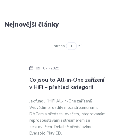
Nejnovější články
strana
z 1
09
07
2025
Co jsou to All-in-One zařízení
v HiFi – přehled kategorií
Jak fungují HiFi All-in-One zařízení?
Vysvětlíme rozdíly mezi streamerem s
DACem a předzesilovačem, integrovanými
reprosoustavami i streamerem se
zesilovačem. Detailně představíme
Eversolo Play CD.