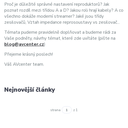
Proč je důležité správné nastavení reproduktorů? Jak
poznat rozdíl mezi třídou A a D? Jakou roli hrají kabely? A co
všechno dokáže moderní streamer? Jaké jsou třídy
zesilovačů, Vztah impedance reprosoustavy vs zesilovač...
Témata pudeme pravidelně doplňovat a budeme rádi za
Vaše podněty, návrhy témat, které zde uvítáte (pište na
blog@avcenter.cz
)
Přejeme krásný poslech!
Váš AVcenter team.
Nejnovější články
strana
z 1