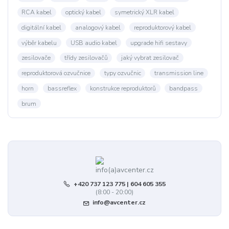
RCA kabel
optický kabel
symetrický XLR kabel
digitální kabel
analogový kabel
reproduktorový kabel
výběr kabelu
USB audio kabel
upgrade hifi sestavy
zesilovače
třídy zesilovačů
jaký vybrat zesilovač
reproduktorová ozvučnice
typy ozvučnic
transmission line
horn
bassreflex
konstrukce reproduktorů
bandpass
brum
+420 737 123 775 | 604 605 355
(8:00 - 20:00)
info@avcenter.cz