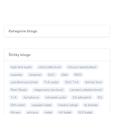
Kategorie blogu
Štítky blogu
high-end audio
síťový přehrávač
citlivost reproduktorů
avcenter
streamer
DAC
jitter
REW
uzavřená ozvučnice
T+A audio
DAC T+A
domácí kino
Roon Ready
integrovaný zesilovač
lampový předzesilovač
T+A
Symphonia
německé audio
DA převodník
EQ
EMI rušení
napájecí kabel
lineární zdroje
dc blocker
filtrace
ochrana
kabel
hifi kabel
XLR kabel