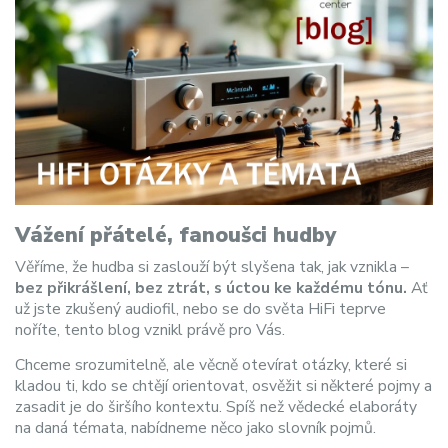
Vážení přátelé, fanoušci hudby
Věříme, že hudba si zaslouží být slyšena tak, jak vznikla –
bez přikrášlení, bez ztrát, s úctou ke každému tónu.
Ať
už jste zkušený audiofil, nebo se do světa HiFi teprve
noříte, tento blog vznikl právě pro Vás.
Chceme srozumitelně, ale věcně otevírat otázky, které si
kladou ti, kdo se chtějí orientovat, osvěžit si některé pojmy a
zasadit je do širšího kontextu. Spíš než vědecké elaboráty
na daná témata, nabídneme něco jako slovník pojmů.