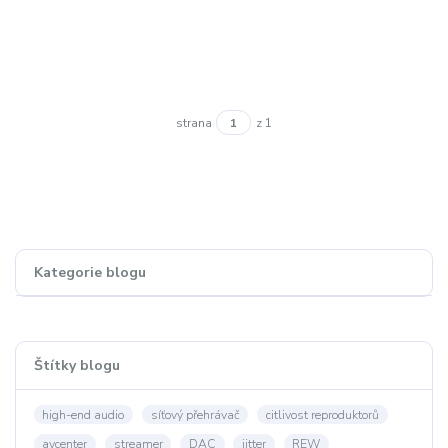
strana
z 1
Kategorie blogu
Štítky blogu
high-end audio
síťový přehrávač
citlivost reproduktorů
avcenter
streamer
DAC
jitter
REW