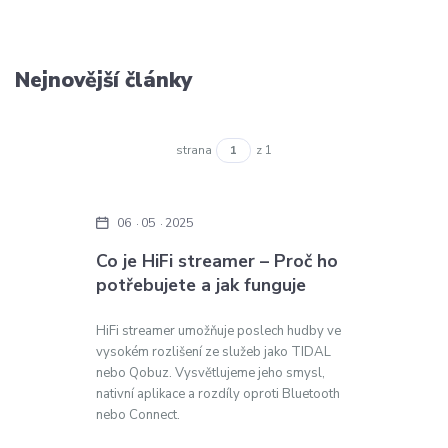
Nejnovější články
strana
z 1
06
05
2025
Co je HiFi streamer – Proč ho
potřebujete a jak funguje
HiFi streamer umožňuje poslech hudby ve
vysokém rozlišení ze služeb jako TIDAL
nebo Qobuz. Vysvětlujeme jeho smysl,
nativní aplikace a rozdíly oproti Bluetooth
nebo Connect.