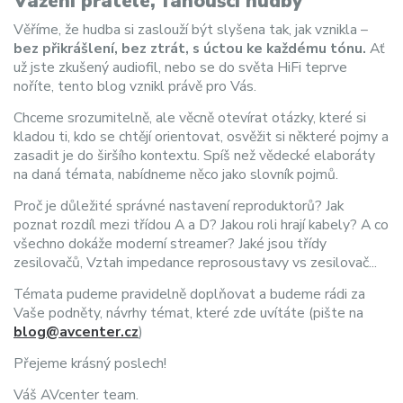
Vážení přátelé, fanoušci hudby
Věříme, že hudba si zaslouží být slyšena tak, jak vznikla –
bez přikrášlení, bez ztrát, s úctou ke každému tónu.
Ať
už jste zkušený audiofil, nebo se do světa HiFi teprve
noříte, tento blog vznikl právě pro Vás.
Chceme srozumitelně, ale věcně otevírat otázky, které si
kladou ti, kdo se chtějí orientovat, osvěžit si některé pojmy a
zasadit je do širšího kontextu. Spíš než vědecké elaboráty
na daná témata, nabídneme něco jako slovník pojmů.
Proč je důležité správné nastavení reproduktorů? Jak
poznat rozdíl mezi třídou A a D? Jakou roli hrají kabely? A co
všechno dokáže moderní streamer? Jaké jsou třídy
zesilovačů, Vztah impedance reprosoustavy vs zesilovač...
Témata pudeme pravidelně doplňovat a budeme rádi za
Vaše podněty, návrhy témat, které zde uvítáte (pište na
blog@avcenter.cz
)
Přejeme krásný poslech!
Váš AVcenter team.