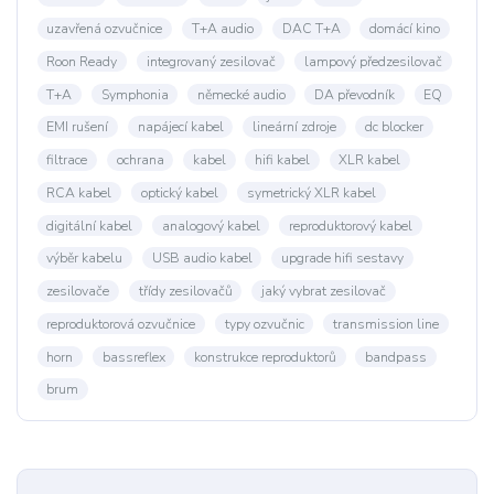
uzavřená ozvučnice
T+A audio
DAC T+A
domácí kino
Roon Ready
integrovaný zesilovač
lampový předzesilovač
T+A
Symphonia
německé audio
DA převodník
EQ
EMI rušení
napájecí kabel
lineární zdroje
dc blocker
filtrace
ochrana
kabel
hifi kabel
XLR kabel
RCA kabel
optický kabel
symetrický XLR kabel
digitální kabel
analogový kabel
reproduktorový kabel
výběr kabelu
USB audio kabel
upgrade hifi sestavy
zesilovače
třídy zesilovačů
jaký vybrat zesilovač
reproduktorová ozvučnice
typy ozvučnic
transmission line
horn
bassreflex
konstrukce reproduktorů
bandpass
brum