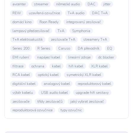
avcenter
streamer
německé audio
DAC
jitter
REW
uzavřená ozvučnice
T+A audio
DAC T+A
domácí kino
Roon Ready
integrovaný zesilovač
lampový předzesilovač
T+A
Symphonia
T+A elektroakustik
zesilovače T+A
streamery T+A
Series 200
R Series
Caruso
DA převodník
EQ
EMI rušení
napájecí kabel
lineární zdroje
dc blocker
filtrace
ochrana
kabel
hifi kabel
XLR kabel
RCA kabel
optický kabel
symetrický XLR kabel
digitální kabel
analogový kabel
reproduktorový kabel
výběr kabelu
USB audio kabel
upgrade hifi sestavy
zesilovače
třídy zesilovačů
jaký vybrat zesilovač
reproduktorová ozvučnice
typy ozvučnic