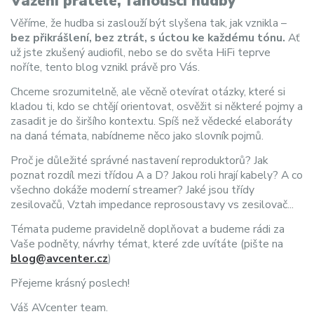
Vážení přátelé, fanoušci hudby
Věříme, že hudba si zaslouží být slyšena tak, jak vznikla –
bez přikrášlení, bez ztrát, s úctou ke každému tónu.
Ať
už jste zkušený audiofil, nebo se do světa HiFi teprve
noříte, tento blog vznikl právě pro Vás.
Chceme srozumitelně, ale věcně otevírat otázky, které si
kladou ti, kdo se chtějí orientovat, osvěžit si některé pojmy a
zasadit je do širšího kontextu. Spíš než vědecké elaboráty
na daná témata, nabídneme něco jako slovník pojmů.
Proč je důležité správné nastavení reproduktorů? Jak
poznat rozdíl mezi třídou A a D? Jakou roli hrají kabely? A co
všechno dokáže moderní streamer? Jaké jsou třídy
zesilovačů, Vztah impedance reprosoustavy vs zesilovač...
Témata pudeme pravidelně doplňovat a budeme rádi za
Vaše podněty, návrhy témat, které zde uvítáte (pište na
blog@avcenter.cz
)
Přejeme krásný poslech!
Váš AVcenter team.