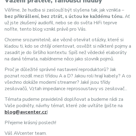
Vážení přátelé, fanoušci hudby
Věříme, že hudba si zaslouží být slyšena tak, jak vznikla –
bez přikrášlení, bez ztrát, s úctou ke každému tónu.
Ať
už jste zkušený audiofil, nebo se do světa HiFi teprve
noříte, tento blog vznikl právě pro Vás.
Chceme srozumitelně, ale věcně otevírat otázky, které si
kladou ti, kdo se chtějí orientovat, osvěžit si některé pojmy a
zasadit je do širšího kontextu. Spíš než vědecké elaboráty
na daná témata, nabídneme něco jako slovník pojmů.
Proč je důležité správné nastavení reproduktorů? Jak
poznat rozdíl mezi třídou A a D? Jakou roli hrají kabely? A co
všechno dokáže moderní streamer? Jaké jsou třídy
zesilovačů, Vztah impedance reprosoustavy vs zesilovač...
Témata pudeme pravidelně doplňovat a budeme rádi za
Vaše podněty, návrhy témat, které zde uvítáte (pište na
blog@avcenter.cz
)
Přejeme krásný poslech!
Váš AVcenter team.