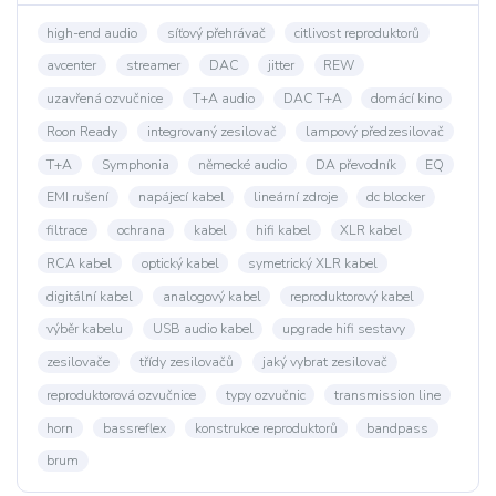
high-end audio
síťový přehrávač
citlivost reproduktorů
avcenter
streamer
DAC
jitter
REW
uzavřená ozvučnice
T+A audio
DAC T+A
domácí kino
Roon Ready
integrovaný zesilovač
lampový předzesilovač
T+A
Symphonia
německé audio
DA převodník
EQ
EMI rušení
napájecí kabel
lineární zdroje
dc blocker
filtrace
ochrana
kabel
hifi kabel
XLR kabel
RCA kabel
optický kabel
symetrický XLR kabel
digitální kabel
analogový kabel
reproduktorový kabel
výběr kabelu
USB audio kabel
upgrade hifi sestavy
zesilovače
třídy zesilovačů
jaký vybrat zesilovač
reproduktorová ozvučnice
typy ozvučnic
transmission line
horn
bassreflex
konstrukce reproduktorů
bandpass
brum