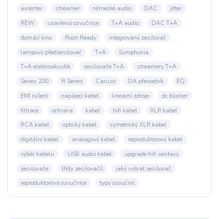
avcenter
streamer
německé audio
DAC
jitter
REW
uzavřená ozvučnice
T+A audio
DAC T+A
domácí kino
Roon Ready
integrovaný zesilovač
lampový předzesilovač
T+A
Symphonia
T+A elektroakustik
zesilovače T+A
streamery T+A
Series 200
R Series
Caruso
DA převodník
EQ
EMI rušení
napájecí kabel
lineární zdroje
dc blocker
filtrace
ochrana
kabel
hifi kabel
XLR kabel
RCA kabel
optický kabel
symetrický XLR kabel
digitální kabel
analogový kabel
reproduktorový kabel
výběr kabelu
USB audio kabel
upgrade hifi sestavy
zesilovače
třídy zesilovačů
jaký vybrat zesilovač
reproduktorová ozvučnice
typy ozvučnic