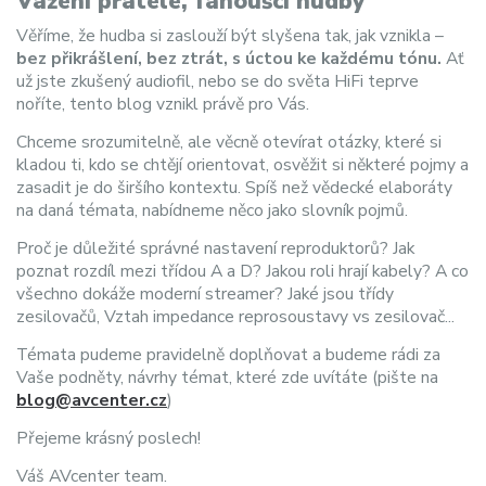
Vážení přátelé, fanoušci hudby
Věříme, že hudba si zaslouží být slyšena tak, jak vznikla –
bez přikrášlení, bez ztrát, s úctou ke každému tónu.
Ať
už jste zkušený audiofil, nebo se do světa HiFi teprve
noříte, tento blog vznikl právě pro Vás.
Chceme srozumitelně, ale věcně otevírat otázky, které si
kladou ti, kdo se chtějí orientovat, osvěžit si některé pojmy a
zasadit je do širšího kontextu. Spíš než vědecké elaboráty
na daná témata, nabídneme něco jako slovník pojmů.
Proč je důležité správné nastavení reproduktorů? Jak
poznat rozdíl mezi třídou A a D? Jakou roli hrají kabely? A co
všechno dokáže moderní streamer? Jaké jsou třídy
zesilovačů, Vztah impedance reprosoustavy vs zesilovač...
Témata pudeme pravidelně doplňovat a budeme rádi za
Vaše podněty, návrhy témat, které zde uvítáte (pište na
blog@avcenter.cz
)
Přejeme krásný poslech!
Váš AVcenter team.