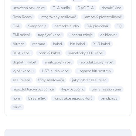
uzavřená ozvučnice
T+A audio
DAC T+A
domácí kino
Roon Ready
integrovaný zesilovač
lampový předzesilovač
T+A
Symphonia
německé audio
DA převodník
EQ
EMI rušení
napájecí kabel
lineární zdroje
dc blocker
filtrace
ochrana
kabel
hifi kabel
XLR kabel
RCA kabel
optický kabel
symetrický XLR kabel
digitální kabel
analogový kabel
reproduktorový kabel
výběr kabelu
USB audio kabel
upgrade hifi sestavy
zesilovače
třídy zesilovačů
jaký vybrat zesilovač
reproduktorová ozvučnice
typy ozvučnic
transmission line
horn
bassreflex
konstrukce reproduktorů
bandpass
brum