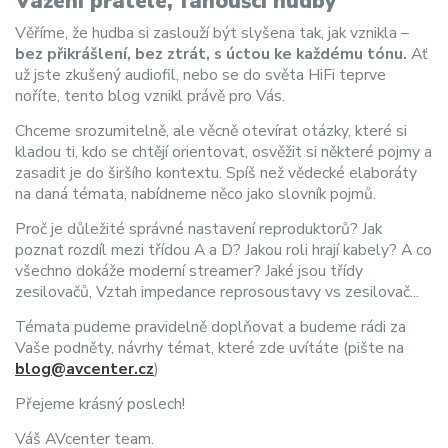
Vážení přátelé, fanoušci hudby
Věříme, že hudba si zaslouží být slyšena tak, jak vznikla –
bez přikrášlení, bez ztrát, s úctou ke každému tónu.
Ať
už jste zkušený audiofil, nebo se do světa HiFi teprve
noříte, tento blog vznikl právě pro Vás.
Chceme srozumitelně, ale věcně otevírat otázky, které si
kladou ti, kdo se chtějí orientovat, osvěžit si některé pojmy a
zasadit je do širšího kontextu. Spíš než vědecké elaboráty
na daná témata, nabídneme něco jako slovník pojmů.
Proč je důležité správné nastavení reproduktorů? Jak
poznat rozdíl mezi třídou A a D? Jakou roli hrají kabely? A co
všechno dokáže moderní streamer? Jaké jsou třídy
zesilovačů, Vztah impedance reprosoustavy vs zesilovač...
Témata pudeme pravidelně doplňovat a budeme rádi za
Vaše podněty, návrhy témat, které zde uvítáte (pište na
blog@avcenter.cz
)
Přejeme krásný poslech!
Váš AVcenter team.