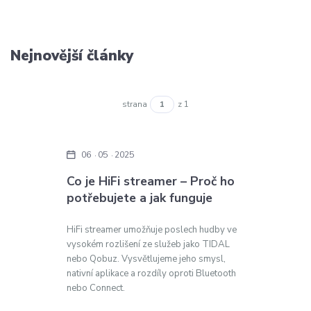
Nejnovější články
strana
z 1
06
05
2025
Co je HiFi streamer – Proč ho
potřebujete a jak funguje
HiFi streamer umožňuje poslech hudby ve
vysokém rozlišení ze služeb jako TIDAL
nebo Qobuz. Vysvětlujeme jeho smysl,
nativní aplikace a rozdíly oproti Bluetooth
nebo Connect.