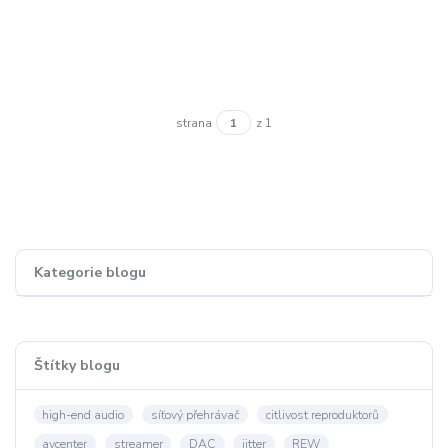
strana
z 1
Kategorie blogu
Štítky blogu
high-end audio
síťový přehrávač
citlivost reproduktorů
avcenter
streamer
DAC
jitter
REW