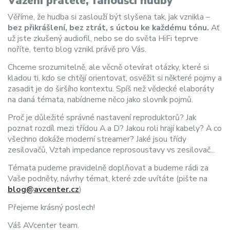
Vážení přátelé, fanoušci hudby
Věříme, že hudba si zaslouží být slyšena tak, jak vznikla –
bez přikrášlení, bez ztrát, s úctou ke každému tónu.
Ať
už jste zkušený audiofil, nebo se do světa HiFi teprve
noříte, tento blog vznikl právě pro Vás.
Chceme srozumitelně, ale věcně otevírat otázky, které si
kladou ti, kdo se chtějí orientovat, osvěžit si některé pojmy a
zasadit je do širšího kontextu. Spíš než vědecké elaboráty
na daná témata, nabídneme něco jako slovník pojmů.
Proč je důležité správné nastavení reproduktorů? Jak
poznat rozdíl mezi třídou A a D? Jakou roli hrají kabely? A co
všechno dokáže moderní streamer? Jaké jsou třídy
zesilovačů, Vztah impedance reprosoustavy vs zesilovač...
Témata pudeme pravidelně doplňovat a budeme rádi za
Vaše podněty, návrhy témat, které zde uvítáte (pište na
blog@avcenter.cz
)
Přejeme krásný poslech!
Váš AVcenter team.