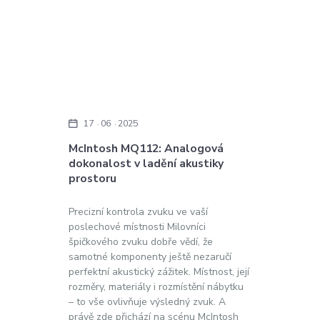
17
06
2025
McIntosh MQ112: Analogová
dokonalost v ladění akustiky
prostoru
Precizní kontrola zvuku ve vaší
poslechové místnosti Milovníci
špičkového zvuku dobře vědí, že
samotné komponenty ještě nezaručí
perfektní akustický zážitek. Místnost, její
rozměry, materiály i rozmístění nábytku
– to vše ovlivňuje výsledný zvuk. A
právě zde přichází na scénu McIntosh