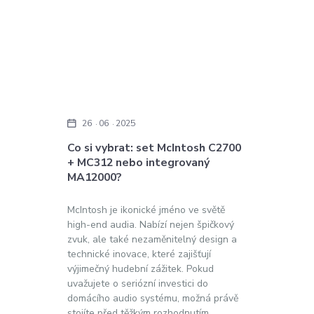
26
06
2025
Co si vybrat: set McIntosh C2700
+ MC312 nebo integrovaný
MA12000?
McIntosh je ikonické jméno ve světě
high-end audia. Nabízí nejen špičkový
zvuk, ale také nezaměnitelný design a
technické inovace, které zajišťují
výjimečný hudební zážitek. Pokud
uvažujete o seriózní investici do
domácího audio systému, možná právě
stojíte před těžkým rozhodnutím.