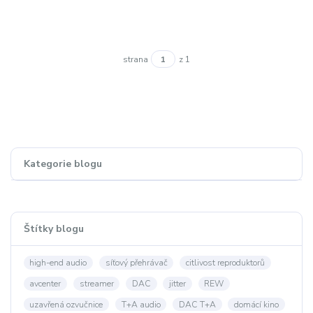
strana
z 1
Kategorie blogu
Štítky blogu
high-end audio
síťový přehrávač
citlivost reproduktorů
avcenter
streamer
DAC
jitter
REW
uzavřená ozvučnice
T+A audio
DAC T+A
domácí kino