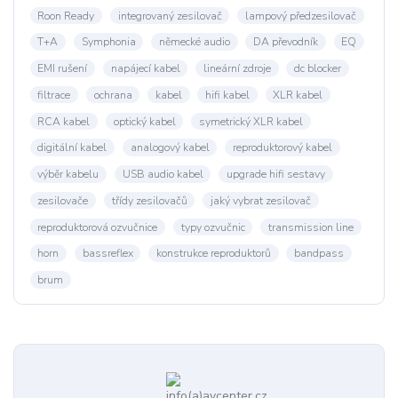
Roon Ready
integrovaný zesilovač
lampový předzesilovač
T+A
Symphonia
německé audio
DA převodník
EQ
EMI rušení
napájecí kabel
lineární zdroje
dc blocker
filtrace
ochrana
kabel
hifi kabel
XLR kabel
RCA kabel
optický kabel
symetrický XLR kabel
digitální kabel
analogový kabel
reproduktorový kabel
výběr kabelu
USB audio kabel
upgrade hifi sestavy
zesilovače
třídy zesilovačů
jaký vybrat zesilovač
reproduktorová ozvučnice
typy ozvučnic
transmission line
horn
bassreflex
konstrukce reproduktorů
bandpass
brum