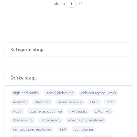
strana
z 1
Kategorie blogu
Štítky blogu
high-end audio
síťový přehrávač
citlivost reproduktorů
avcenter
streamer
německé audio
DAC
jitter
REW
uzavřená ozvučnice
T+A audio
DAC T+A
domácí kino
Roon Ready
integrovaný zesilovač
lampový předzesilovač
T+A
Symphonia