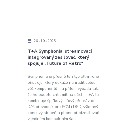
26
10
2025
T+A Symphonia: streamovací
integrovaný zesilovač, který
spojuje „Future of Retro“
Symphonia je přesně ten typ all-in-one
přístroje, který dokáže nahradit celou
věž komponentů – a přitom vypadá tak,
že ho budete chtít mít na očích. T+A tu
kombinuje špičkový síťový přehrávač,
D/A převodník pro PCM i DSD, výkonný
koncový stupeň a phono předzesilovač
v jediném kompaktním šasi.