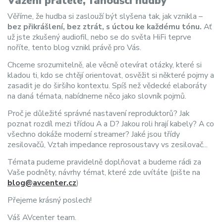
Vážení přátelé, fanoušci hudby
Věříme, že hudba si zaslouží být slyšena tak, jak vznikla –
bez přikrášlení, bez ztrát, s úctou ke každému tónu.
Ať
už jste zkušený audiofil, nebo se do světa HiFi teprve
noříte, tento blog vznikl právě pro Vás.
Chceme srozumitelně, ale věcně otevírat otázky, které si
kladou ti, kdo se chtějí orientovat, osvěžit si některé pojmy a
zasadit je do širšího kontextu. Spíš než vědecké elaboráty
na daná témata, nabídneme něco jako slovník pojmů.
Proč je důležité správné nastavení reproduktorů? Jak
poznat rozdíl mezi třídou A a D? Jakou roli hrají kabely? A co
všechno dokáže moderní streamer? Jaké jsou třídy
zesilovačů, Vztah impedance reprosoustavy vs zesilovač...
Témata pudeme pravidelně doplňovat a budeme rádi za
Vaše podněty, návrhy témat, které zde uvítáte (pište na
blog@avcenter.cz
)
Přejeme krásný poslech!
Váš AVcenter team.