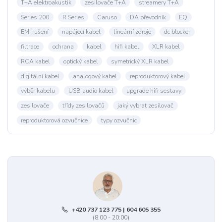
T+A elektroakustik
zesilovače T+A
streamery T+A
Series 200
R Series
Caruso
DA převodník
EQ
EMI rušení
napájecí kabel
lineární zdroje
dc blocker
filtrace
ochrana
kabel
hifi kabel
XLR kabel
RCA kabel
optický kabel
symetrický XLR kabel
digitální kabel
analogový kabel
reproduktorový kabel
výběr kabelu
USB audio kabel
upgrade hifi sestavy
zesilovače
třídy zesilovačů
jaký vybrat zesilovač
reproduktorová ozvučnice
typy ozvučnic
+420 737 123 775 | 604 605 355
(8:00 - 20:00)